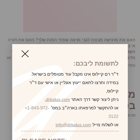
האם את מרגישה מבוכה לגבי מראה שפתי הפות שלך? האם את חוויה
אי נוחות במהלך פעילות מינית או פעילות גופנית בגלל גודל או צורת
השפתיים? אם כן, ייתכן שניתוח לעיצוב שפתי הפות יכול להתאים לך.
מדובר על הליך כירורגי המקטין ומשנה את צורת השפתיים הפנימיות או
לתשומת ליבכם:
למאמר המלא
החיצוניות של הפות. הוא...
ד״ר רם קיילוס אינו מקבל עוד מטופלים בישראל.
במידה ותרצו לתאם ייעוץ אונליין או אישי עם ד״ר
קיילוס,
מהם היתרונות של מתיחת
ניתן ליצור קשר דרך האתר
drkalus.com
,
בטן?
או להתקשר למרפאתו בארה״ב במס׳
+1-843-972-
פורסם ב מאי 10, 2023
3122
או לשלוח מייל
info@drkalus.com