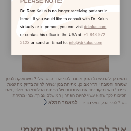
PLEASE NOTE:
Dr. Ram Kalus is no longer receiving patients in
Israel.
If you would like to consult with Dr. Kalus
virtually or in person,
you can visit
drkalus.com
or contact his office in the USA at:
+1-843-972-
3122
or send an Email to:
info@drkalus.com
נמאס לך להרגיש כל הזמן מבוכה לגבי אזור הבטן שלך? משתוקקת לבטן
שטוחה וחטובה יותר? אם כן, מתיחת בטן עשויה להיות בדיוק מה שאת
צריכה! בואי נחקור יחד את היתרונות של הניתוח הפלסטי הפופולרי, ואת
הסיבות לכך שהוא עשוי להיות הפתרון המושלם עבורך: מהי מתיחת
למאמר המלא
בטן? לפני הכל, בואי נגדיר...
איך להתכונן לניתוח מאמי