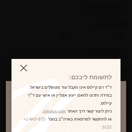
MORE INFORMATION
Patient 36
MORE INFORMATION
Patient 37
לתשומת ליבכם:
ד״ר רם קיילוס אינו מקבל עוד מטופלים בישראל.
במידה ותרצו לתאם ייעוץ אונליין או אישי עם ד״ר
MORE INFORMATION
קיילוס,
ניתן ליצור קשר דרך האתר
drkalus.com
,
Patient 38
או להתקשר למרפאתו בארה״ב במס׳
+1-843-972-
התראה
3122