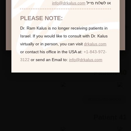
או לשלוח מייל
info@drkalus.com
הינכם מועברים לעמוד הכולל תמונות חושפניות
MORE INFORMATION
האם גילך מעל 18?
PLEASE NOTE:
Patient 39
Dr. Ram Kalus is no longer receiving patients in
המשך >
Israel.
If you would like to consult with Dr. Kalus
virtually or in person,
you can visit
drkalus.com
or contact his office in the USA at:
+1-843-972-
MORE INFORMATION
3122
or send an Email to:
info@drkalus.com
Patient 40
MORE INFORMATION
Patient 41