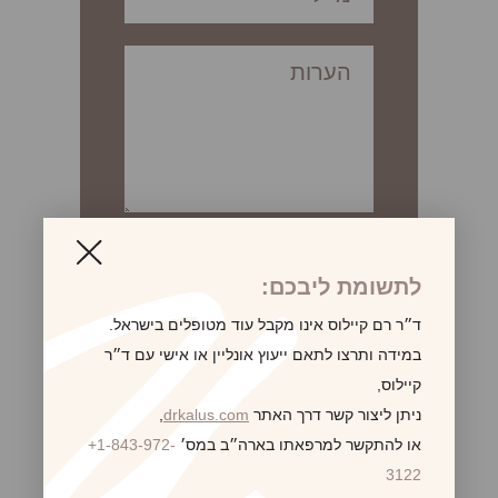
לתשומת ליבכם:
ד״ר רם קיילוס אינו מקבל עוד מטופלים בישראל.
במידה ותרצו לתאם ייעוץ אונליין או אישי עם ד״ר
הזרקות
קיילוס,
ניתן ליצור קשר דרך האתר
drkalus.com
,
®
BOTOX
בוטוקס
או להתקשר למרפאתו בארה״ב במס׳
+1-843-972-
®
Dysport
דיספורט
3122
®
JUVÉDERM
ג’ובידרם