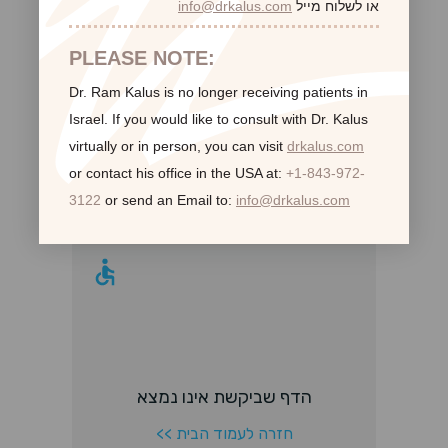
או לשלוח מייל
info@drkalus.com
®
Restylane
רסטילן
®
XEOMIN
קסאומין
PLEASE NOTE:
Dr. Ram Kalus is no longer receiving patients in
Israel.
If you would like to consult with Dr. Kalus
virtually or in person,
you can visit
drkalus.com
לקוחות ממליצות:
or contact his office in the USA at:
+1-843-972-
3122
or send an Email to:
info@drkalus.com