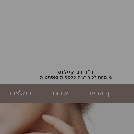
ד"ר רם קיילוס
מומחה לכירורגיה פלסטית ואסתטית
דף הבית
אודות
המלצות