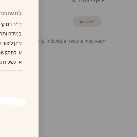
לתשומת 
למידע נוסף
ד״ר רם קיי
במידה ותרצו
*Photographs are for illustrative purposes only. Individual results may vary.
ניתן ליצור
או להתקשר
או לשלוח מ