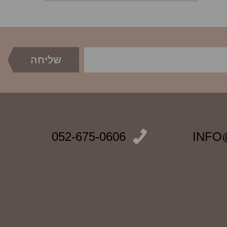
052-675-0606
INFO