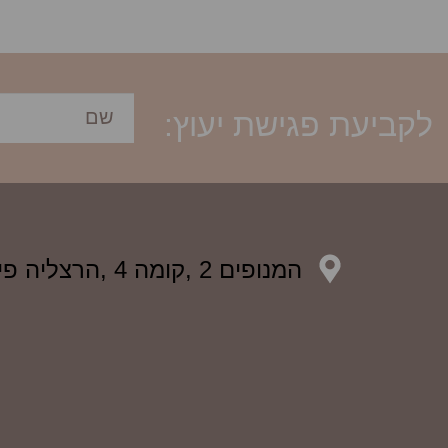
לקביעת פגישת יעוץ:
המנופים 2 ,קומה 4 ,הרצליה פיתוח, ישראל