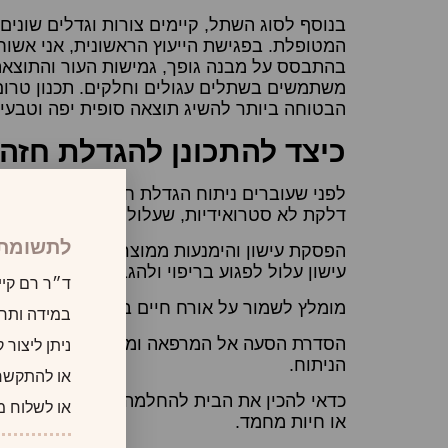
בנוסף לסוג השתל, קיימים צורות וגדלים שונים 
המטופלת. בפגישת הייעוץ הראשונית, אני אשו
בהתבסס על מבנה גופך, גמישות העור והתוצא
משתמשים בשתלים עגולים וחלקים. תכנון טרום 
הבטוחה ביותר להשיג תוצאה סופית יפה וטבעי
כיצד להתכונן להגדלת חזה:
לפני שעוברים ניתוח הגדלת חזה, חשוב להפסיק ל
דלקת לא סטרואידיות, שעלולות להגביר את הסי
לתשומת 
הפסקת עישון והימנעות ממוצרי ניקוטין במשך 
עישון עלול לפגוע בריפוי ולהגביר את הסיכון לס
ד״ר רם קיי
מומלץ לשמור על אורח חיים בריא, כולל תזונה מ
במידה ותרצו
הסדרת הסעה אל המרפאה וממנה ביום ההליך ה
ניתן ליצור
הניתוח.
או להתקשר
כדאי להכין את הבית להחלמה, כולל הצטיידות במ
או לשלוח מ
או חיות מחמד.