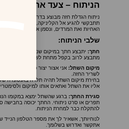
הניתוח – צעד אחר צעד:
ניתוח הגדלת חזה מבוצע בדרך כלל בהרדמה כל
האחיות ואת המרדים, ונסמן את האזורים המיוע
שלבי הניתוח:
חתך:
יתבצע חתך במיקום שנקבע מראש בהתאם
מתבצע לרוב בקפל מתחת לשד. אדאג שהחתך יה
מיקום השתל:
אני אצור יצור כיס להחדרת הש
לשריר החזה.
בחירת מיקום השתל תהיה תלויה באנטומיה שלך
אליו את השתל ואתאים אותו למיקום ולסימטריה
סגירת החתך:
ברגע שהשתל ימצא במקומו הנכו
תפרים או סרט ניתוחי. החתך יכוסה בחבישה סטר
להתקלח כבר למחרת הניתוח.
לנוחיותך, אשאיר לך את מספר הטלפון הנייד של
אתקשר ואדרוש בשלומך.