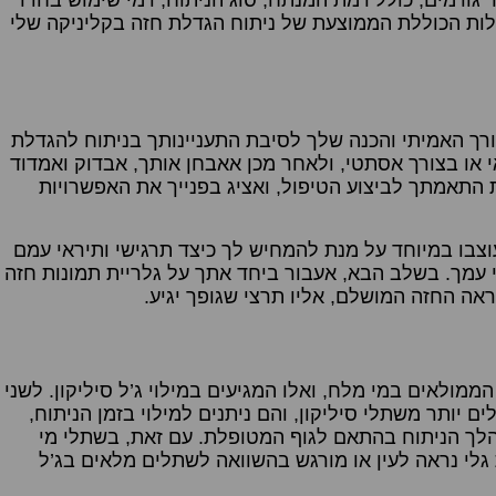
ורמים, כולל רמת המנתח, סוג הניתוח, דמי שימוש בחדר
עלות הכוללת הממוצעת של ניתוח הגדלת חזה בקליניקה שלי
ך האמיתי והכנה שלך לסיבת התעניינותך בניתוח להגדלת
 או בצורך אסתטי, ולאחר מכן אאבחן אותך, אבדוק ואמדוד
 התאמתך לביצוע הטיפול, ואציג בפנייך את האפשרויות
בו במיוחד על מנת להמחיש לך כיצד תרגישי ותיראי עמם
 עמך. בשלב הבא, אעבור ביחד אתך על גלריית תמונות חזה
אה החזה המושלם, אליו תרצי שגופך יגיע.
הממולאים במי מלח, ואלו המגיעים במילוי ג’ל סיליקון. לשני
ם יותר משתלי סיליקון, והם ניתנים למילוי בזמן הניתוח,
ך הניתוח בהתאם לגוף המטופלת. עם זאת, בשתלי מי
ת גלי נראה לעין או מורגש בהשוואה לשתלים מלאים בג’ל