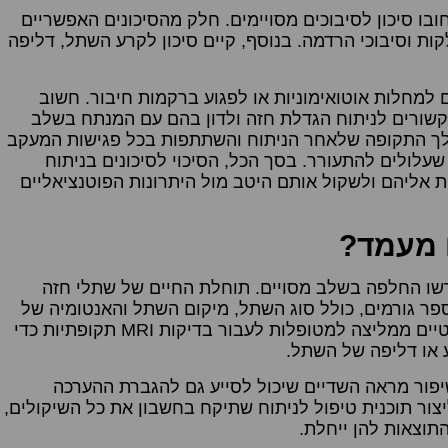
חובו סיכון לסיבוכים מסויימים. חלק מהסיכונים האפשריים
קות וסיבוכי הרדמה. בנוסף, קיים סיכון לקרע השתל, דליפה
 למחלות אוטואימוניות או לפגוע ברקמות חיבור. חשוב
הקשורים לניתוח הגדלת חזה ולדון בהם עם המנתח בשלב
לך התקופה שלאחר הניתוח והשתתפות בכל פגישות המעקב
לולים להתעורר. בסך הכל, הסיכוי לסיכונים בניתוח
ת אליהם ולשקול אותם היטב מול היתרונות הפוטנציאליים
 מעמד?
רשו החלפה בשלב מסויים. תוחלת החיים של שתלי חזה
ר גורמים, כולל סוג השתל, מיקום השתל והאנטומיה של
המטופלת. האגודה האמריקאית למנתחים פלסטיים ממליצה למטופלות לעבור בדיקות MRI תקופתיות כדי
 או דליפה של השתל.
שיפור מראה השדיים שיכול לסייע גם להגברת ההערכה
ור תוכנית טיפול לניתוח שתיקח בחשבון את כל השיקולים,
תוצאות להן ייחלת.