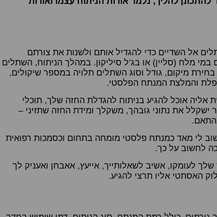
להתכונן להליך, נלמד אודות הניתוח עצמו ואודות
לים אל השדיים כדי להגדיל אותם ולשנות את צורתם
במי מלח (סליין) או בג’ל סיליקון. במהלך הניתוח, השתלים
ירת מיקום, גודל וסוג השתלים תלויה במספר שיקולים,
ופלת והמלצת המנתח הפלסטי.
אליה אוכל להגיע בניתוח להגדלת החזה שלך, תוכלי
 ישקלל את נתוני גובהך, משקלך ומידת החזה שתזיני –
בהתאם.
וב לי מאד כמנתח פלסטי מומחה בתחום וכסמכות רפואית
ה לחשוב על כך.
לך לעומקו, אשיב לשאלותייך, אייעץ, אאבחן ואעניק לך
וק האסתטי אליו תרצי להגיע.