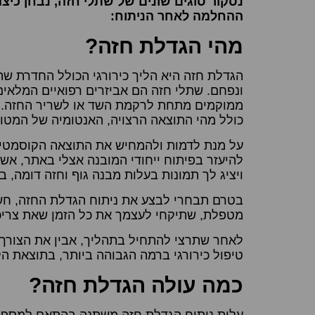
נסקור סוגים שונים של שתלי חזה, נבחן כיצד 
ההחלמה לאחר הניתוח:
מהי הגדלת חזה?
הגדלת חזה היא הליך כירורגי הכולל החדרת שת
ונפחם. שתלי חזה הם אביזרים רפואיים המלאים 
ממוקמים מתחת לרקמת השד או לשריר החזה. בח
כולל מהי התוצאה הרצויה, האנטומיה של המט
על מנת לדמות ולהמחיש את התוצאה הקוסמטית 
להיעזר בפיתוח ייחודי המובנה אצלי באתר, אשר
ויציג לך תמונות בעלות מבנה גוף וחזה דומה, 
בטרם תבחרי לבצע את ניתוח הגדלת החזה, חש
מטפלת, שתיקחי לעצמך את כל הזמן שאת צריכ
לאחר שתרצי להתחיל בתהליך, אבין את הצורך ש
טיפול כירורגי ברמה הגבוהה ביותר, בתוצאת הל
כמה עולה הגדלת חזה?