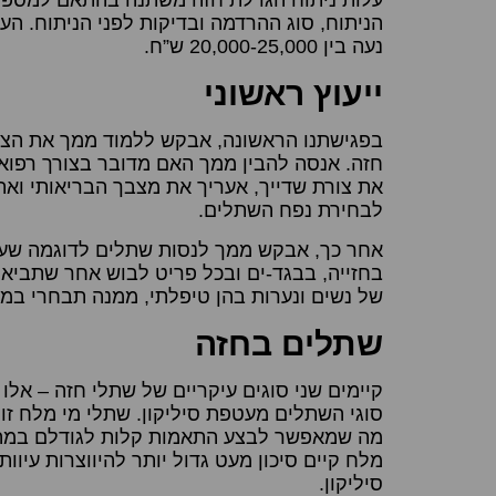
עלות ניתוח הגדלת חזה משתנה בהתאם למספר ג
הניתוח, סוג ההרדמה ובדיקות לפני הניתוח. ה
נעה בין 20,000-25,000 ש”ח.
ייעוץ ראשוני
בפגישתנו הראשונה, אבקש ללמוד ממך את הצור
חזה. אנסה להבין ממך האם מדובר בצורך רפואי
את צורת שדייך, אעריך את מצבך הבריאותי ואת
לבחירת נפח השתלים.
אחר כך, אבקש ממך לנסות שתלים לדוגמה שעוצ
בחזייה, בבגד-ים ובכל פריט לבוש אחר שתביאי
של נשים ונערות בהן טיפלתי, ממנה תבחרי במר
שתלים בחזה
קיימים שני סוגים עיקריים של שתלי חזה – אלו 
סוגי השתלים מעטפת סיליקון. שתלי מי מלח זולי
מה שמאפשר לבצע התאמות קלות לגודלם במהל
מלח קיים סיכון מעט גדול יותר להיווצרות עיוו
סיליקון.