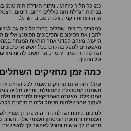
כמו כל הליך כירורגי, ניתוח הגדלת חזה טומן ב
בניתוח הגדלת חזה כוללים זיהום, דימום, הצטל
או היווצרות רקמת צלקת סביב השתל.
במקרים נדירים, שתלים בחזה עלולים גם לגרום
להבין את הסיכונים והסיבוכים הפוטנציאליים 
הייעוץ. מעקב קפדני אחר הוראות המנתח במה
מאפשרים לטפל בהקדם בכל חשש או סיבוכים שע
הגדלת חזה נמוך יחסית, אך חשוב להיות מודעו
של ההליך.
כמה זמן מחזיקים השתלים
שתלי חזה אינם מחזיקים מעמד לכל החיים ויד
תשתנה ממטופלת למטופלת, ותהיה תלויה במספ
לעקוב אחר שלמות השתל ולזהות סימנים לקרע
לסיכום, ניתוח הגדלת חזה הוא פתרון מצויין ל
העצמית ותחושת הביטחון העצמי שלך. חשוב ליצ
תתאים לך אישית ותוכל לאפשר לך להשיג את ה