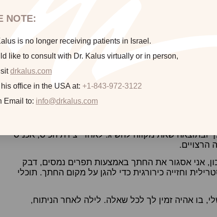
E NOTE:
לית ועשוי להימשך שעה עד שעתיים.
כשעה לפני הניתוח
תתבקשי להגיע אל הקליניקה, ברחוב המנופים 2 בהרצליה פיתוח – בה תפגשי אותי (ד”ר קיילוס), את
lus is no longer receiving patients in Israel.
דים לטיפול.
ld like to consult with Dr. Kalus virtually or in person,
sit
drkalus.com
 his office in the USA at:
+1-843-972-3122
 לסוג השתל, האנטומיה שלך והתוצאה המבוקשת. החתך
יה קטן ולא בולט ככל האפשר כדי למזער את הצלקת.
n Email to:
info@drkalus.com
תל בשד. ניתן ליצור את הכיס מתחת לרקמת השד או מתחת
 ובתוצאה שאת מקווה להשיג. לאחר יצירת הכיס, אכניס
 הרצויים.
ן, אני אסגור את החתך באמצעות תפרים נמסים, דבק
ילית וחזייה כירורגית כדי להגן על מקום החתך. תוכלי
י, בו אהיה זמין לך לכל שאלה. לילה לאחר הניתוח,