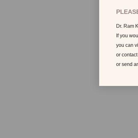
PLEAS
Dr. Ram Ka
If you wou
you can vi
or contact
or send a