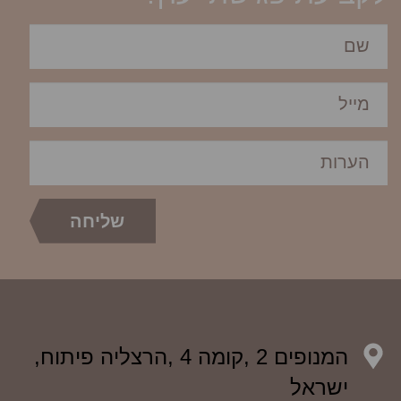
המנופים 2 ,קומה 4 ,הרצליה פיתוח,
ישראל