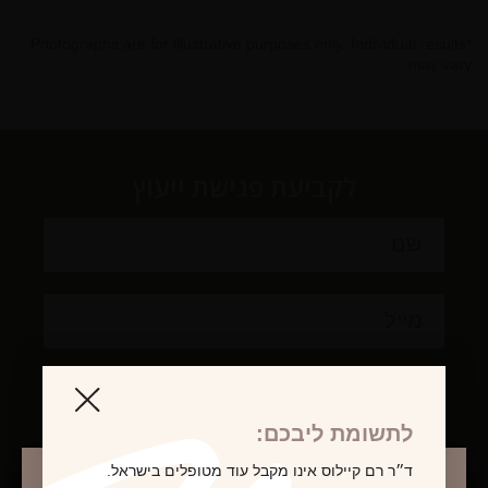
*Photographs are for illustrative purposes only. Individual results
may vary.
לקביעת פגישת ייעוץ
לתשומת ליבכם:
ד״ר רם קיילוס אינו מקבל עוד מטופלים בישראל.