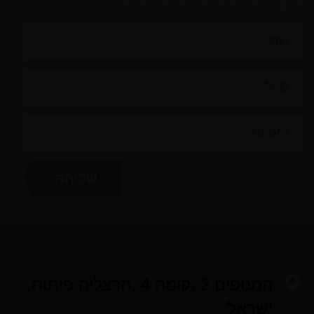
המנופים 2 ,קומה 4 ,הרצליה פיתוח,
ישראל