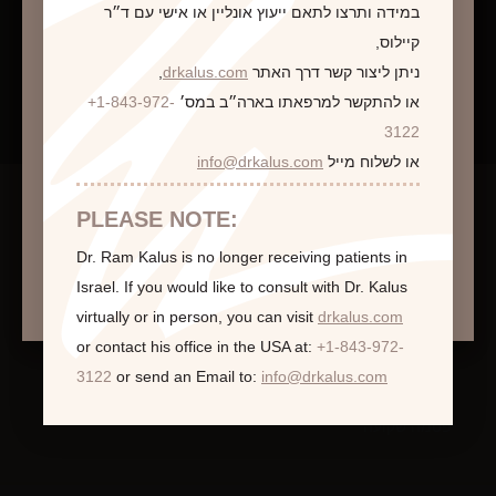
במידה ותרצו לתאם ייעוץ אונליין או אישי עם ד״ר
קיילוס,
ניתן ליצור קשר דרך האתר
drkalus.com
,
או להתקשר למרפאתו בארה״ב במס׳
+1-843-972-
התראה
3122
או לשלוח מייל
info@drkalus.com
הינכם מועברים לעמוד הכולל תמונות חושפניות
האם גילך מעל 18?
תיקון הרמת חזה
PLEASE NOTE:
הגדלת חזה
Dr. Ram Kalus is no longer receiving patients in
המשך >
Israel.
If you would like to consult with Dr. Kalus
תיקון הגדלת חזה
virtually or in person,
you can visit
drkalus.com
חזה אסימטרי
or contact his office in the USA at:
+1-843-972-
הקטנת חזה
3122
or send an Email to:
info@drkalus.com
הרמת חזה – מסטופקסי
פטמה שקועה