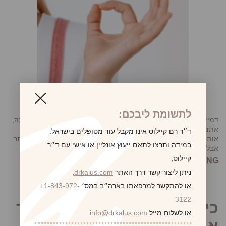
לתשומת ליבכם:
דמיינו את עצמכם ביום בילוי בחוף הים, כאשר בזמן מריחת קרם הגנה,
אתם מבחינים בשומה על העור שלא ראיתם קודם. כולנו היינו שם –
ד״ר רם קיילוס אינו מקבל עוד מטופלים בישראל.
אותו רגע של סקרנות ותהייה אם זו רק שומה רגילה או משהו רציני יותר.
במידה ותרצו לתאם ייעוץ אונליין או אישי עם ד״ר
אבל אל חשש! אנחנו כאן כדי לעזור לכם להבין את ההבדל בין...
קיילוס,
CONTINUE READING
ניתן ליצור קשר דרך האתר
drkalus.com
,
או להתקשר למרפאתו בארה״ב במס׳
+1-843-972-
3122
כיצד יכולה הרמת חזה לשפר
או לשלוח מייל
info@drkalus.com
את היציבה שלך