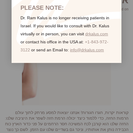
PLEASE NOTE:
Posted on אוגוסט 4, 2023
Dr. Ram Kalus is no longer receiving patients in
Israel.
If you would like to consult with Dr. Kalus
virtually or in person,
you can visit
drkalus.com
or contact his office in the USA at:
+1-843-972-
3122
or send an Email to:
info@drkalus.com
קוראות יקרות, חגרו חגורות! אנחנו יוצאות למסע מרתק לתוך עולם
הרמות החזה, כדי ללמוד כיצד יכולה הרמת חזה לשפר את היציבה שלנו:
החזה שלנו הוא קורבן לכח המשיכה חסר הרחמים על פני כדור הארץ כוח
הכבידה נותן את אותותיו, וניכר גם בשדיים שלנו עם הזמן. לשם כך נוצר