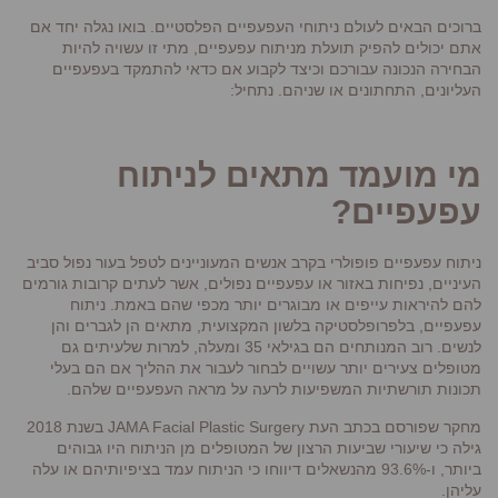
ברוכים הבאים לעולם ניתוחי העפעפיים הפלסטיים. בואו נגלה יחד אם
אתם יכולים להפיק תועלת מניתוח עפעפיים, מתי זו עשויה להיות
הבחירה הנכונה עבורכם וכיצד לקבוע אם כדאי להתמקד בעפעפיים
העליונים, התחתונים או שניהם. נתחיל:
מי מועמד מתאים לניתוח
עפעפיים?
ניתוח עפעפיים פופולרי בקרב אנשים המעוניינים לטפל בעור נפול סביב
העיניים, נפיחות באזור או עפעפיים נפולים, אשר לעתים קרובות גורמים
להם להיראות עייפים או מבוגרים יותר מכפי שהם באמת. ניתוח
עפעפיים, בלפרופלסטיקה בלשון המקצועית, מתאים הן לגברים והן
לנשים. רוב המנותחים הם בגילאי 35 ומעלה, למרות שלעיתים גם
מטופלים צעירים יותר עשויים לבחור לעבור את ההליך אם הם בעלי
תכונות תורשתיות המשפיעות לרעה על מראה העפעפיים שלהם.
מחקר שפורסם בכתב העת JAMA Facial Plastic Surgery בשנת 2018
גילה כי שיעורי שביעות הרצון של המטופלים מן הניתוח היו גבוהים
ביותר, ו-93.6% מהנשאלים דיווחו כי הניתוח עמד בציפיותיהם או עלה
עליהן.