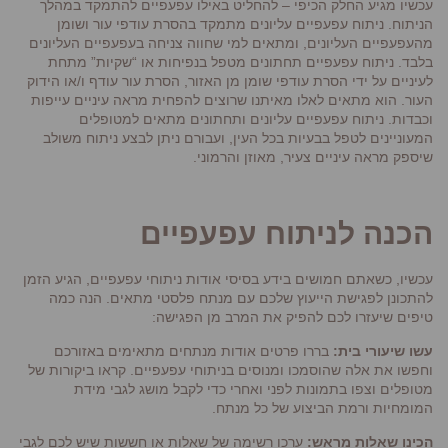
עכשיו מגיע החלק הכיפי – להחליט באילו עפעפיים להתמקד במהלך
הניתוח. ניתוח עפעפיים עליונים מתמקד בהסרת עודפי עור ושומן
מהעפעפיים העליונים, ומתאים למי שחווה צניחה בעפעפיים העליונים
בלבד. ניתוח עפעפיים תחתונים מטפל בנפיחות או “שקיות” מתחת
לעיניים על ידי הסרת עודפי שומן מן האזור, הסרת עור עודף ו/או הידוק
העור. הוא מתאים לאלו מאיתנו שרוצים להפחית מראה עיניים עייפות
וכבדות. ניתוח עפעפיים עליונים ותחתונים מתאים למטופלים
המעוניינים לטפל בבעיות בכל העין, ועבורם ניתן לבצע ניתוח משולב
שיספק מראה עיניים צעיר, מאוזן והרמוני.
הכנה לניתוח עפעפיים
עכשיו, כשאתם חמושים בידע בסיסי אודות ניתוחי עפעפיים, הגיע הזמן
להתכונן לפגישת הייעוץ שלכם עם מנתח פלסטי מתאים. הנה כמה
טיפים שיעזרו לכם להפיק את המרב מן הפגישה:
עשו שיעורי בית:
בררו פרטים אודות מנתחים מתאימים באזורכם
וחפשו את אלה שהוסמכו ומנוסים בניתוחי עפעפיים. קראו ביקורות של
מטופלים וצפו בתמונות לפני ואחרי כדי לקבל מושג לגבי מידת
המומחיות ורמת הביצוע של כל מנתח.
הכינו שאלות מראש:
ערכו רשימה של שאלות או חששות שיש לכם לגבי