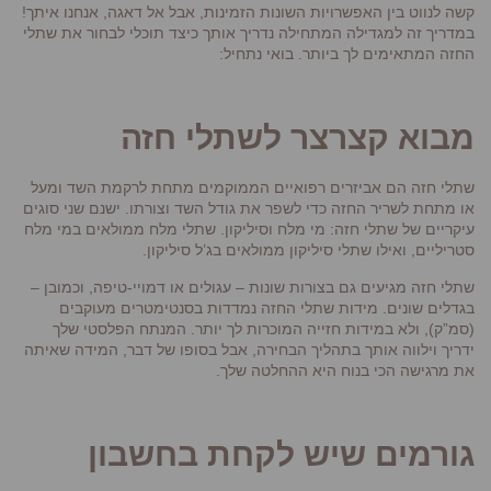
קשה לנווט בין האפשרויות השונות הזמינות, אבל אל דאגה, אנחנו איתך!
במדריך זה למגדילה המתחילה נדריך אותך כיצד תוכלי לבחור את שתלי
החזה המתאימים לך ביותר. בואי נתחיל:
מבוא קצרצר לשתלי חזה
שתלי חזה הם אביזרים רפואיים הממוקמים מתחת לרקמת השד ומעל
או מתחת לשריר החזה כדי לשפר את גודל השד וצורתו. ישנם שני סוגים
עיקריים של שתלי חזה: מי מלח וסיליקון. שתלי מלח ממולאים במי מלח
סטריליים, ואילו שתלי סיליקון ממולאים בג’ל סיליקון.
שתלי חזה מגיעים גם בצורות שונות – עגולים או דמויי-טיפה, וכמובן –
בגדלים שונים. מידות שתלי החזה נמדדות בסנטימטרים מעוקבים
(סמ”ק), ולא במידות חזייה המוכרות לך יותר. המנתח הפלסטי שלך
ידריך וילווה אותך בתהליך הבחירה, אבל בסופו של דבר, המידה שאיתה
את מרגישה הכי בנוח היא ההחלטה שלך.
גורמים שיש לקחת בחשבון