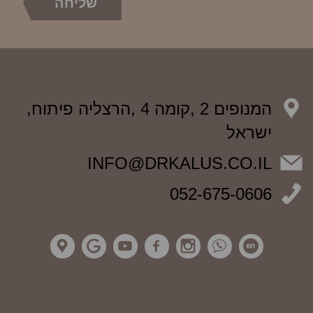
המנופים 2 ,קומה 4 ,הרצליה פיתוח,
ישראל
INFO@DRKALUS.CO.IL
052-675-0606