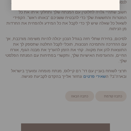
לנסות עם המידות ולהבין כיצד תיראה כל מידה בכל סוג של בגד ובד.
חשוב שתהיי גלויה לחלוטין עם המנתח שלך ותחלקי איתו את כל
המטרות והחששות שלך כדי להבטיח ששניכם “באותו ראש”. הקפידי
לשאול כל שאלה שיש לך כדי לקבל את כל המידע ולהפחית את החרדות
מן הניתוח.
לסיכום, בחירת שתלי חזה בגודל הנכון יכולה להיות משימה מורכבת, אך
עם ההדרכה והתמיכה הנכונות, תוכלי לקבל החלטה שתספק לך את
התוצאות להן את מקווה. קחי את הזמן להעריך את מבנה הגוף, אורח
החיים, וההעדפות האישיות שלך, ותקשרי בפתיחות עם המנתח הפלסטי
שלך.
תרצי לשוחח בעניין עם דר’ רם קיילוס, מנתח מומחה ומוערך בישראל
ובארה”ב? ה
שאירי פרטים
ונחזור אלייך בהקדם לקביעת פגישה.
כתבה קודמת
כתבה הבאה