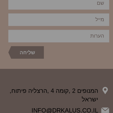
המנופים 2 ,קומה 4 ,הרצליה פיתוח,
ישראל
INFO@DRKALUS.CO.IL