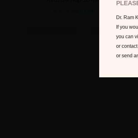
PLEAS
Dr. Ram Ka
If you wou
you can vi
or contact
or send a