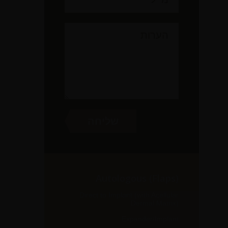
Autologous (Flaps)
Direct to Implant (with Acellular
Dermal Matrix)
Expander/Implant