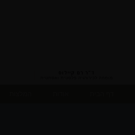
ד"ר רם קיילוס
מומחה לכירורגיה פלסטית ואסתטית
דף הבית
אודות
המלצות