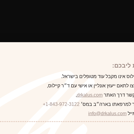
ליבכם:
לוס אינו מקבל עוד מטופלים בישראל.
 לתאם ייעוץ אונליין או אישי עם ד״ר קיילוס,
 קשר דרך האתר
drkalus.com
,
 למרפאתו בארה״ב במס׳
+1-843-972-3122
התראה
ייל
info@drkalus.com