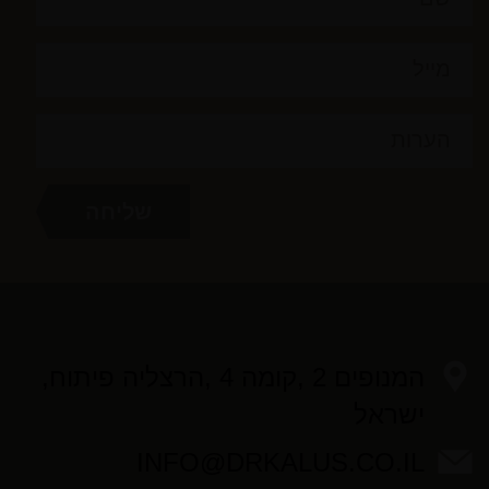
המנופים 2 ,קומה 4 ,הרצליה פיתוח,
ישראל
INFO@DRKALUS.CO.IL