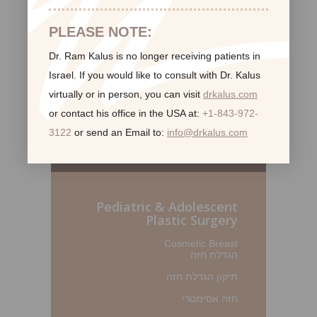
PLEASE NOTE:
Dr. Ram Kalus is no longer receiving patients in
Israel.
If you would like to consult with Dr. Kalus
virtually or in person,
you can visit
drkalus.com
or contact his office in the USA at:
+1-843-972-
3122
or send an Email to:
info@drkalus.com
Pediatric & Adolescent
Plastic Surgery
Cosmetic Breast
הגדלת חזה
תיקון הגדלת חזה
חזה אסימטרי