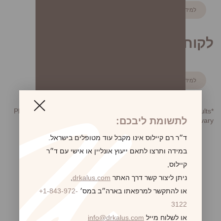
למידע נוסף
לקוח/ה 14
למידע נוסף
*Photographs are for illustrative purposes only. Individual results
לתשומת ליבכם:
may vary.
לקביעת פגישת ייעוץ
ד״ר רם קיילוס אינו מקבל עוד מטופלים בישראל.
במידה ותרצו לתאם ייעוץ אונליין או אישי עם ד״ר
קיילוס,
ניתן ליצור קשר דרך האתר
drkalus.com
,
או להתקשר למרפאתו בארה״ב במס׳
+1-843-972-
3122
או לשלוח מייל
info@drkalus.com