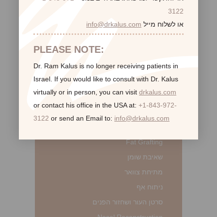
ניתוחי גוף
3122
שאיבת שומן
או לשלוח מייל
info@drkalus.com
מאמי מייקאובר
מתיחת בטן
PLEASE NOTE:
Brachioplasty
Dr. Ram Kalus is no longer receiving patients in
Body Contouring
Israel.
If you would like to consult with Dr. Kalus
הקטנת הפות
virtually or in person,
you can visit
drkalus.com
שחזור צלקות
or contact his office in the USA at:
+1-843-972-
3122
or send an Email to:
info@drkalus.com
Face
מתיחת פנים
Fat Grafting
שאיבת שומן
מתיחת צוואר
ניתוח אף
סרטן העור ושחזור הפנים
Nasal Reconstruction