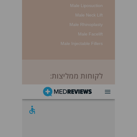
Male Liposuction
Male Neck Lift
Male Rhinoplasty
Male Facelift
Male Injectable Fillers
לקוחות ממליצות: