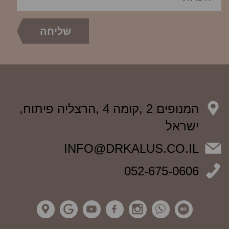
המנופים 2 ,קומה 4 ,הרצליה פיתוח,
ישראל
INFO@DRKALUS.CO.IL
052-675-0606