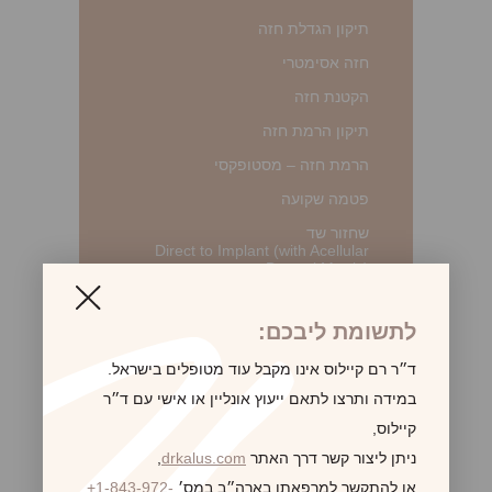
תיקון הגדלת חזה
חזה אסימטרי
הקטנת חזה
תיקון הרמת חזה
הרמת חזה – מסטופקסי
פטמה שקועה
שחזור שד
Direct to Implant (with Acellular
Dermal Matrix)
Expander/Implant
לתשומת ליבכם:
Autologous (Flaps)
ד״ר רם קיילוס אינו מקבל עוד מטופלים בישראל.
Post-Lumpectomy
במידה ותרצו לתאם ייעוץ אונליין או אישי עם ד״ר
Post-Radiation
קיילוס,
שחזור פטמות
ניתן ליצור קשר דרך האתר
drkalus.com
,
תיקון שחזור שד
או להתקשר למרפאתו בארה״ב במס׳
+1-843-972-