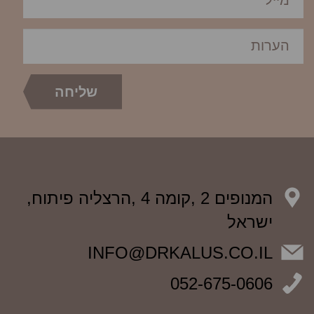
המנופים 2 ,קומה 4 ,הרצליה פיתוח,
ישראל
INFO@DRKALUS.CO.IL
052-675-0606