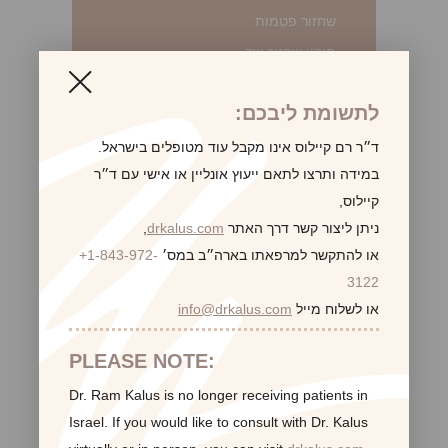
שחזור פטמות
תיקון שחזור שד
ניתוחי גוף
שאיבת שומן
לתשומת ליבכם:
מאמי מייקאובר
ד״ר רם קיילוס אינו מקבל עוד מטופלים בישראל.
מתיחת בטן
במידה ותרצו לתאם ייעוץ אונליין או אישי עם ד״ר
Brachioplasty
קיילוס,
Body Contouring
ניתן ליצור קשר דרך האתר
drkalus.com
,
הקטנת הפות
או להתקשר למרפאתו בארה״ב במס׳
+1-843-972-
3122
שחזור צלקות
או לשלוח מייל
info@drkalus.com
Face
מתיחת פנים
PLEASE NOTE:
Fat Grafting
שאיבת שומן
Dr. Ram Kalus is no longer receiving patients in
Israel.
If you would like to consult with Dr. Kalus
מתיחת צוואר