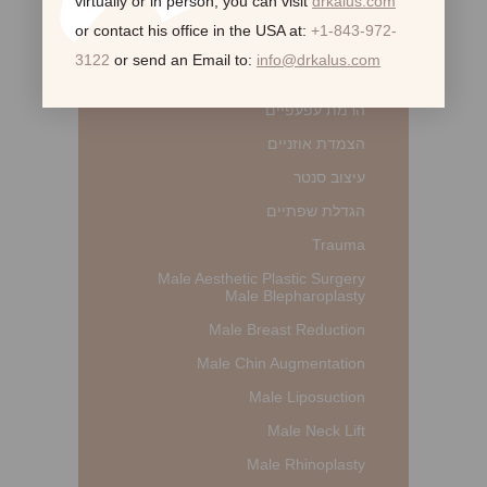
virtually or in person,
you can visit
drkalus.com
ניתוח אף
or contact his office in the USA at:
+1-843-972-
סרטן העור ושחזור הפנים
3122
or send an Email to:
info@drkalus.com
Nasal Reconstruction
הרמת עפעפיים
הצמדת אוזניים
עיצוב סנטר
הגדלת שפתיים
Trauma
Male Aesthetic Plastic Surgery
Male Blepharoplasty
Male Breast Reduction
Male Chin Augmentation
Male Liposuction
Male Neck Lift
Male Rhinoplasty