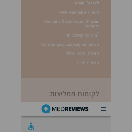
Male Facelift
Male Injectable Fillers
Pediatric & Adolescent Plastic
Surgery
®
בוטוקס קוסמטיקה
Non-Surgical Lip Augmentation
הזרקה וחומרי מילוי
הצערת ידיים
לקוחות ממליצות: