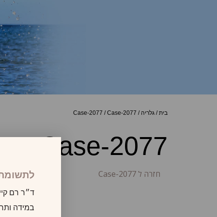
בית
/
גלריה
/
Case-2077
/
Case-2077
Case-2077
חזרה ל Case-2077
לתשומת 
ד״ר רם קיי
במידה ותרצו