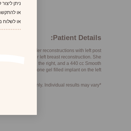
ניתן ליצור
או להתקשר
או לשלוח מ
Patient Details:
mies and expander reconstructions with left post
at grafting for her left breast reconstruction. She
 filled implant on the right, and a 440 cc Smooth
Plus Extra silicone gel filled implant on the left.
*Photographs are for illustrative purposes only. Individual results may vary.