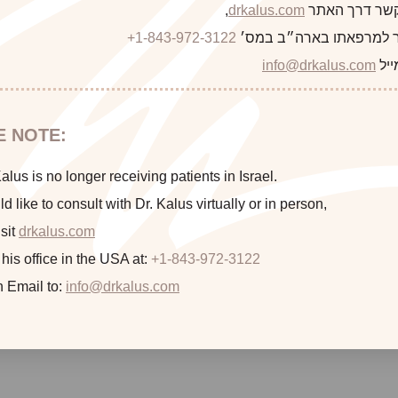
 קשר דרך האתר
drkalus.com
,
 למרפאתו בארה״ב במס׳
+1-843-972-3122
ייל
info@drkalus.com
E NOTE:
This 47 year old woman underwent bilateral mastecto
mastectomy radiation. She is seen one year after completion of f
lus is no longer receiving patients in Israel.
has a 545 cc Smooth Round Moderate Plus Extra silicone gel
ld like to consult with Dr. Kalus virtually or in person,
Round Moderate 
sit
drkalus.com
 his office in the USA at:
+1-843-972-3122
n Email to:
info@drkalus.com