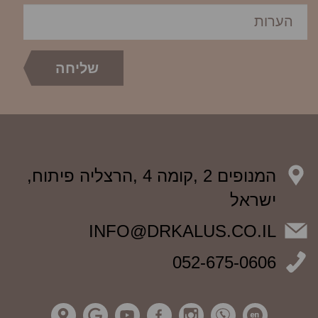
המנופים 2 ,קומה 4 ,הרצליה פיתוח,
ישראל
INFO@DRKALUS.CO.IL
052-675-0606