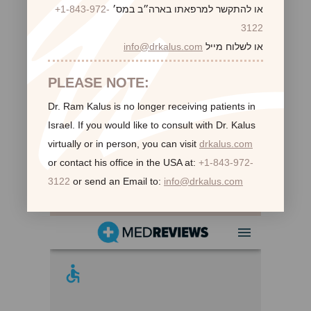
או להתקשר למרפאתו בארה״ב במס׳
+1-843-972-
3122
או לשלוח מייל
info@drkalus.com
PLEASE NOTE:
Dr. Ram Kalus is no longer receiving patients in
Israel.
If you would like to consult with Dr. Kalus
virtually or in person,
you can visit
drkalus.com
or contact his office in the USA at:
+1-843-972-
3122
or send an Email to:
info@drkalus.com
לקוחות ממליצות: