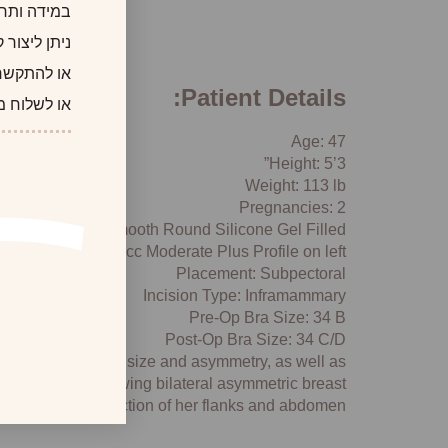
במידה ותרצו
ניתן ליצור
או להתקשר
Patient Details:
או לשלוח מ
Age: 47
Height: 5’3”
Weight: 113 lb
Pregnancies: 2
Implant Type: Smooth Round Silicone Gel Filled
ile on right, 300 cc Moderate Plus Profile on left
Placement: Subpectoral
Incision Type: Inframammary
Pre-Op Bra Size: 34 B
Post-Op Bra Size: 34 C/D
leased with breast size and asymmetry, as well as
 six months following bilateral asymmetric breast
ation and liposuction of her flanks and abdomen.