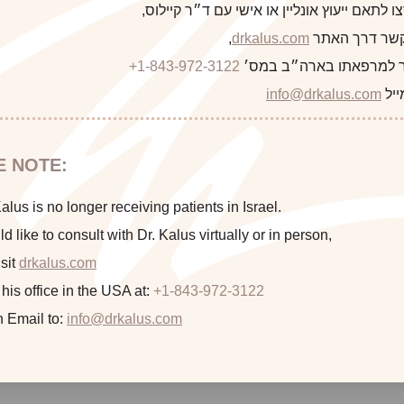
 לתאם ייעוץ אונליין או אישי עם ד״ר קיילוס,
 קשר דרך האתר
drkalus.com
,
 למרפאתו בארה״ב במס׳
+1-843-972-3122
ייל
info@drkalus.com
E NOTE:
lus is no longer receiving patients in Israel.
Implant Size: 350 Moderate Plus Prof
ld like to consult with Dr. Kalus virtually or in person,
sit
drkalus.com
 his office in the USA at:
+1-843-972-3122
n Email to:
info@drkalus.com
This 47 year old 5′ 3″, 113 pound mother of two was disp
stubborn flanks despite proper eating and exercise. She is seen
augment