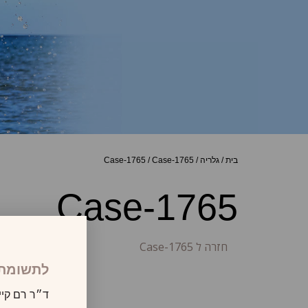
בית
/
גלריה
/
Case-1765
/
Case-1765
Case-1765
חזרה ל Case-1765
לתשומת 
ד״ר רם קיי