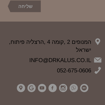
המנופים 2 ,קומה 4 ,הרצליה פיתוח,
ישראל
INFO@DRKALUS.CO.IL
052-675-0606