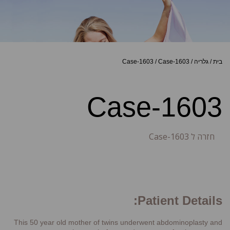
בית
/
גלריה
/
Case-1603
/
Case-1603
Case-1603
חזרה ל Case-1603
Patient Details:
This 50 year old mother of twins underwent abdominoplasty and