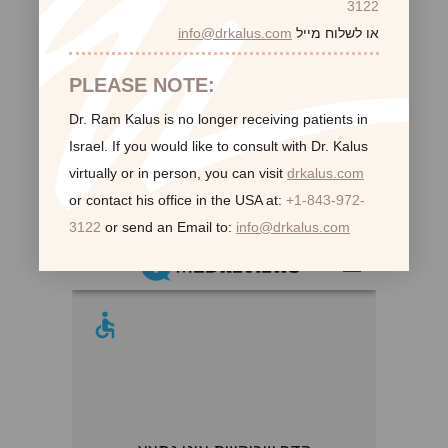
3122
או לשלוח מייל
info@drkalus.com
PLEASE NOTE:
Dr. Ram Kalus is no longer receiving patients in
Israel.
If you would like to consult with Dr. Kalus
virtually or in person,
you can visit
drkalus.com
or contact his office in the USA at:
+1-843-972-
לקוחות ממליצות:
3122
or send an Email to:
info@drkalus.com