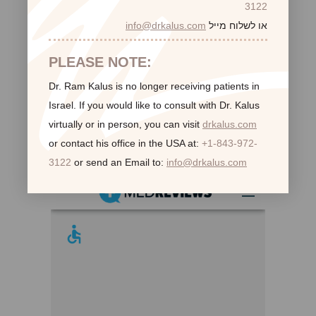
3122
או לשלוח מייל
info@drkalus.com
PLEASE NOTE:
Dr. Ram Kalus is no longer receiving patients in
Israel.
If you would like to consult with Dr. Kalus
virtually or in person,
you can visit
drkalus.com
or contact his office in the USA at:
+1-843-972-
לקוחות ממליצות:
3122
or send an Email to:
info@drkalus.com