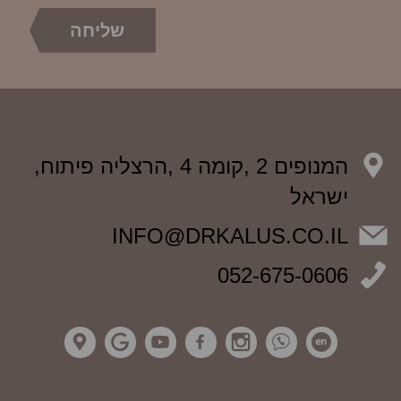
המנופים 2 ,קומה 4 ,הרצליה פיתוח,
ישראל
INFO@DRKALUS.CO.IL
052-675-0606