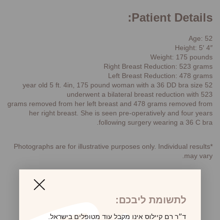
Patient Details:
Age: 52
Height: 5′ 4″
Weight: 175 pounds
Right Breast Reduction: 523 grams
Left Breast Reduction: 478 grams
52 year old 5 ft. 4in, 175 pound woman with a 36 DD bra size
underwent a bilateral breast reduction with 523
grams removed from her left breast and 478 grams removed from
her right breast. She is seen pre-operatively and four years
following surgery wearing a 36 C bra.
*Photographs are for illustrative purposes only. Individual results
may vary.
לתשומת ליבכם:
לקביעת פגישת ייעוץ
ד״ר רם קיילוס אינו מקבל עוד מטופלים בישראל.