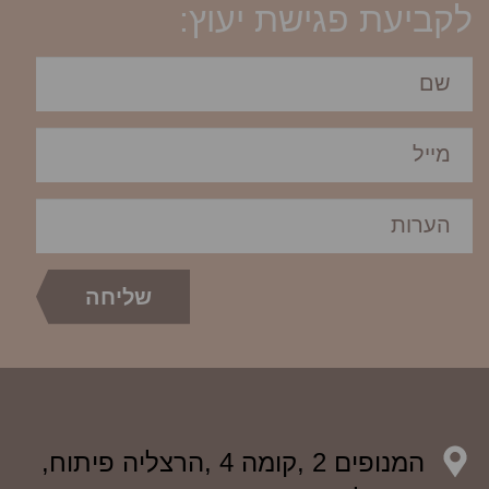
לקביעת פגישת יעוץ:
המנופים 2 ,קומה 4 ,הרצליה פיתוח,