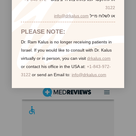
3122
או לשלוח מייל
info@drkalus.com
PLEASE NOTE:
Dr. Ram Kalus is no longer receiving patients in
Israel.
If you would like to consult with Dr. Kalus
virtually or in person,
you can visit
drkalus.com
or contact his office in the USA at:
+1-843-972-
לקוחות ממליצות:
3122
or send an Email to:
info@drkalus.com