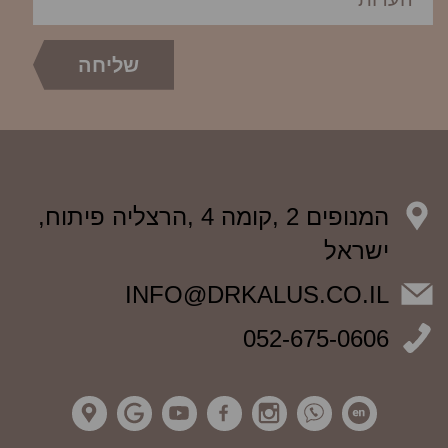
המנופים 2 ,קומה 4 ,הרצליה פיתוח,
ישראל
INFO@DRKALUS.CO.IL
052-675-0606