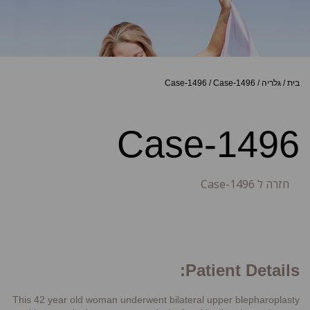
בית
/
גלריה
/
Case-1496
/
Case-1496
Case-1496
חזרה ל Case-1496
Patient Details:
This 42 year old woman underwent bilateral upper blepharoplasty