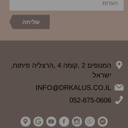
המנופים 2 ,קומה 4 ,הרצליה פיתוח,
ישראל
INFO@DRKALUS.CO.IL
052-675-0606