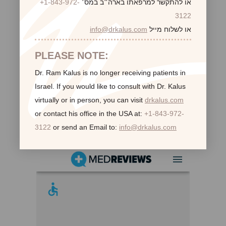
או להתקשר למרפאתו בארה״ב במס׳
+1-843-972-
3122
או לשלוח מייל
info@drkalus.com
PLEASE NOTE:
Dr. Ram Kalus is no longer receiving patients in
Israel.
If you would like to consult with Dr. Kalus
virtually or in person,
you can visit
drkalus.com
or contact his office in the USA at:
+1-843-972-
3122
or send an Email to:
info@drkalus.com
לקוחות ממליצות: