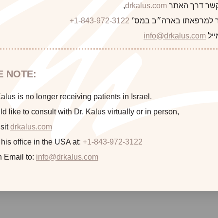
 קשר דרך האתר
drkalus.com
,
 למרפאתו בארה״ב במס׳
+1-843-972-3122
This 55 year old woman prior to and two weeks after Bo
ייל
info@drkalus.com
E NOTE:
lus is no longer receiving patients in Israel.
ld like to consult with Dr. Kalus virtually or in person,
sit
drkalus.com
 his office in the USA at:
+1-843-972-3122
n Email to:
info@drkalus.com