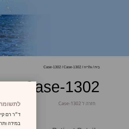
בית
/
גלריה
/
Case-1302
/
Case-1302
Case-1302
חזרה ל Case-1302
לתשומת 
ד״ר רם קיי
במידה ותרצו