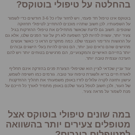
בהחלטה על טיפולי בוטוקס?
בוטוקס אינו טיפול חד פעמי, ויש לחזור עליו כל 3-6 חודשים כדי לשמור
על השפעותיו. לכן חשוב שתהיו מוכנים להתחייב לטיפולי תחזוקה
שוטפים. חשוב גם לדעת שכאשר מתחילים את טיפולי ההזרקות בגיל
צעיר יותר, עשויה להיות לכך השפעה לא רק על עור הפנים שלנו, אלא גם
על הרגשות והדימוי העצמי שלנו. כמה מחקרים הראו כי כאשר אנשים
מרגישים שהם נראים טוב יותר, הם נוטים להיות בעלי הישגים גבוהים
יותר בחייהם האישיים והמקצועיים, הם מרגישים בטוחים יותר ויש להם
הערכה עצמית טובה יותר.
עוד עניין שכדאי לציין הוא שטיפולי הצערת פנים בהזרקה אינם תחליף
לאורח חיים בריא ולשגרת טיפוח עור טובה. גורמים כמו חשיפה לשמש,
עישון ותזונה לקויה עלולים לזרז באופן משמעותי את תהליך ההזדקנות
של העור, ולכן חשוב לטפל בעור שלכם באופן מתמיד לאורך כל חייכם על
מנת לשמור על מראה צעיר.
במה שונים טיפולי בוטוקס אצל
מטופלים צעירים יותר בהשוואה
למטופלים בוגרים?