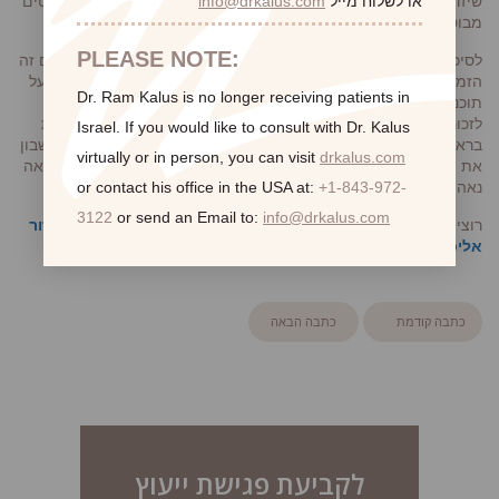
שיזדקקו ליותר מפגשים כדי להשיג את התוצאות הרצויות, שכן הקמטים
או לשלוח מייל
info@drkalus.com
מבוססים יותר והעור איבד כבר מגמישותו.
PLEASE NOTE:
לסיכום, התייעצות עם איש מקצוע מוסמך יכולה לעזור לכם להבין אם זה
הזמן הנכון עבורכם להתחיל טיפולי בוטוקס, וכן לסייע לכם בהחלטה על
Dr. Ram Kalus is no longer receiving patients in
תוכנית הטיפול הטובה ביותר לצרכים האישיים שלכם. בנוסף, חשוב
לזכור כי אורח חיים בריא ושגרת טיפוח עור טובה צריכים תמיד להיות
Israel.
If you would like to consult with Dr. Kalus
בראש סדר העדיפויות בשמירה על מראה צעיר, וחשוב גם לקחת בחשבון
virtually or in person,
you can visit
drkalus.com
את היתרונות הרגשיים והשיפור בדימוי העצמי שעשויים לבוא עם מראה
נאה וצעיר יותר.
or contact his office in the USA at:
+1-843-972-
3122
or send an Email to:
info@drkalus.com
רוצים להתייעץ בנושא עם דר’ רם קיילוס?
השאירו את פרטיכם ונחזור
אליכם בהקדם
.
כתבה קודמת
כתבה הבאה
לקביעת פגישת ייעוץ