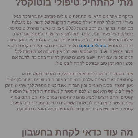
מתי להתחיל טיפולי בוטוקס?
מחקרים אחרונים הראו כי התחלת טיפולים קוסמטיים בהזרקה בגיל
צעיר יותר יכולה להיות יעילה במניעת הזדקנות של העור, עם מגבלות
מסוימות. מחקר שפורסם בשנת 2020 מצא כי כאשר מתחילים בטיפולי
בוטוקס בגיל צעיר יותר, הדבר יכול למנוע היווצרות קמטים. עם זאת,
יעילות הטיפול פוחתת ככל שהמטופל מתבגר. ההחלטה על הזמן הטוב
ביותר להתחיל
טיפולי בוטוקס
תלויה בגורמים כגון מידת הקמטים וסוג
העור, גנטיקה, ועוד. כך שבסופו של דבר אין תשובה אחת נכונה לכל
המטופלים. עם זאת, ישנם סימנים שניתן להיעזר בהם כדי לדעת אם
עכשיו הוא זמן טוב עבורכם להתחיל בטיפול.
אחד הסימנים החשובים הוא אם התחלתם להבחין בקמטים או
קמטוטים בעור הפנים שלכם, במיוחד באזורים המועדים ביותר לקמטים
כגון המצח, סביב העיניים ובין הגבות. אינדיקציה נוספת לכך שהגיע הזמן
לשקול בוטוקס היא אם יש לכם היסטוריה משפחתית חזקה של הופעת
קמטים ואתם רוצים למנוע מהם להתפתח בטרם עת. אם אתם בסוף
שנות העשרים או בתחילת שנות השלושים לחייכם ומבחינים בהופעת
קמטים, ייתכן שיהיה זה רעיון טוב להתחיל טיפול מונע עם בוטוקס.
מה עוד כדאי לקחת בחשבון