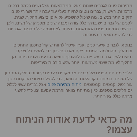
מתיחות פנים לגברים שונות מאלו המתבצעות אצל נשים בכמה דרכים
מרכזיות. ראשית, גברים נוטים להיות בעלי עור עבה יותר ושרירי פנים
חזקים יותר מנשים, מה שיכול להשפיע על אופן ביצוע ההליך. שנית,
לפנים של גברים יש בדרך כלל צורה ומבנה שונים מפניהן של נשים, ולכן
נדרשת מתיחת פנים המותאמת במיוחד לאנטומיה של הפנים הגבריות
כדי להשיג תוצאות מיטביות.
בנוסף, לגברים שיער פנים, עניין שיכול להוות שיקול בתכנון החתכים
ובתהליך ההחלמה. המנתח ייקח זאת בחשבון כדי למזער כל צלקת
נראית לעין. גברים עשויים גם להעדיף תוצאה טבעית ועדינה יותר מן
ההליך לעומת שינוי משמעותי יותר שנשים רבות מעדיפות.
הליכי מתיחת הפנים של גברים מתמקדים לעתים קרובות בחלק התחתון
של הפנים, במיוחד בקו הלסת והצוואר, כדי לטפל בסימני הזדקנות כגון
עור נפול, קמטים וקמטוטים.
ניתוח מתיחת פנים
אצל גברים עשוי לכלול
גם הליכים נוספים, כגון מתיחת צוואר והרמת עפעפיים, כדי להשיג
מראה כולל צעיר יותר.
מה כדאי לדעת אודות הניתוח
עצמו?