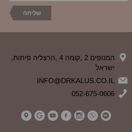
המנופים 2 ,קומה 4 ,הרצליה פיתוח,
ישראל
INFO@DRKALUS.CO.IL
052-675-0606