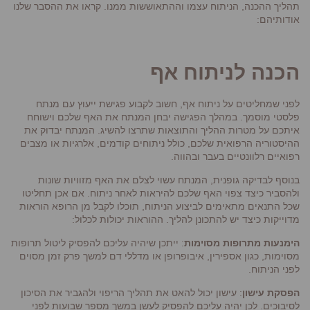
תהליך ההכנה, הניתוח עצמו וההתאוששות ממנו. קראו את ההסבר שלנו
אודותיהם:
הכנה לניתוח אף
לפני שמחליטים על ניתוח אף, חשוב לקבוע פגישת ייעוץ עם מנתח
פלסטי מוסמך. במהלך הפגישה יבחן המנתח את האף שלכם וישוחח
איתכם על מטרות ההליך והתוצאות שתרצו להשיג. המנתח יבדוק את
ההיסטוריה הרפואית שלכם, כולל ניתוחים קודמים, אלרגיות או מצבים
רפואיים רלוונטיים בעבר ובהווה.
בנוסף לבדיקה גופנית, המנתח עשוי לצלם את האף מזוויות שונות
ולהסביר כיצד צפוי האף שלכם להיראות לאחר ניתוח. אם אכן תחליטו
שכל התנאים מתאימים לביצוע הניתוח, תוכלו לקבל מן הרופא הוראות
מדוייקות כיצד יש להתכונן להליך. ההוראות יכולות לכלול:
הימנעות מתרופות מסוימות
: ייתכן שיהיה עליכם להפסיק ליטול תרופות
מסוימות, כגון אספירין, איבופרופן או מדללי דם למשך פרק זמן מסוים
לפני הניתוח.
הפסקת עישון
: עישון יכול להאט את תהליך הריפוי ולהגביר את הסיכון
לסיבוכים. לכן יהיה עליכם להפסיק לעשן במשך מספר שבועות לפני