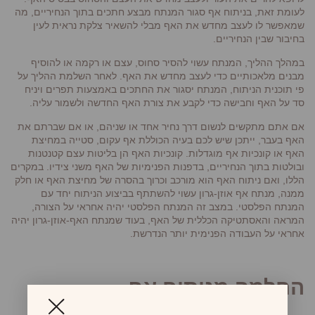
לעומת זאת, בניתוח אף סגור המנתח מבצע חתכים בתוך הנחיריים, מה
שמאפשר לו לעצב מחדש את האף מבלי להשאיר צלקת נראית לעין
בחיבור שבין הנחיריים.
במהלך ההליך, המנתח עשוי להסיר סחוס, עצם או רקמה או להוסיף
מבנים מלאכותיים כדי לעצב מחדש את האף. לאחר השלמת ההליך על
פי תוכנית הניתוח, המנתח יסגור את החתכים באמצעות תפרים ויניח
סד על האף וחבישה כדי לקבע את צורת האף החדשה ולשמור עליה.
אם אתם מתקשים לנשום דרך נחיר אחד או שניהם, או אם שברתם את
האף בעבר, ייתכן שיש לכם בעיה הכוללת אף עקום, סטייה במחיצת
האף או קונכיות אף מוגדלות. קונכיות האף הן בליטות עצם קטנטנות
ובולטות בתוך הנחיריים, בדפנות הפנימיות של האף משני צידיו. במקרים
הללו, ואם ניתוח האף הוא מורכב וכרוך בהסרה של מחיצת האף או חלק
ממנה, מנתח אף אוזן-גרון עשוי להשתתף בביצוע הניתוח יחד עם
המנתח הפלסטי. במצב זה המנתח הפלסטי יהיה אחראי על הצורה,
המראה והאסתטיקה הכללית של האף, בעוד שמנתח האף-אוזן-גרון יהיה
אחראי על העבודה הפנימית יותר הנדרשת.
החלמה מניתוח אף