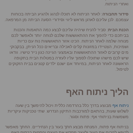
ואחרי הניתוח.
סידור תחבורה
: לאחר הניתוח לא תוכלו לנהוג ולהגיע הביתה בכוחות
עצמכם. לכן עליכם לארגן מראש ליווי וסידורי הסעה הביתה מן המרפאה.
הכנת הבית
: סביר להניח שיהיה עליכם לבצע כמה התאמות והכנות
בביתכם כדי להפוך את ההתאוששות שלכם לנוחה יותר ולאפשר לכם
מנוחה שלמה לאחר הניתוח. הכינו אזור התאוששות נוח עם כריות
ושמיכות, הצטיידו במזונות קלים לאכילה ובריאים ככל הניתן, בבקבוקי
מים קרובים לאזור ההתאוששות ובאמצעי הגיינה כגון נייר טישיו. וודאו
שיש לכם מישהו שתוכלו לסמוך עליו לעזרה במטלות הבית בתקופה
הראשונה לאחר הניתוח, במיוחד אם ישנם ילדים קטנים בבית הזקוקים
לטיפול.
הליך ניתוח האף
ניתוח אף
מבוצע בדרך כלל בהרדמה כללית ויכול להימשך בין שעה
לשלוש שעות, בהתאם למורכבות התיקון הנדרש. שתי טכניקות עיקריות
משמשות בניתוחי אף: פתוח וסגור.
בניתוח אף פתוח, המנתח מבצע חתך בעור בין הנחיריים. החתך מאפשר
לרופא להרים את העור ולעצב מחדש את העצם והסחוס בבסיס האף.