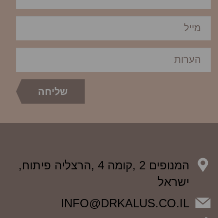
המנופים 2 ,קומה 4 ,הרצליה פיתוח,
ישראל
INFO@DRKALUS.CO.IL