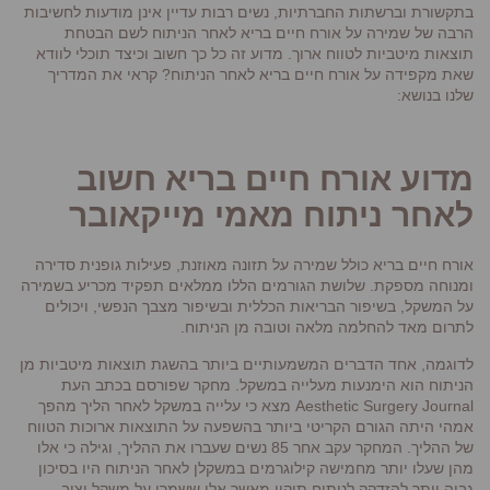
בתקשורת וברשתות החברתיות, נשים רבות עדיין אינן מודעות לחשיבות
הרבה של שמירה על אורח חיים בריא לאחר הניתוח לשם הבטחת
תוצאות מיטביות לטווח ארוך. מדוע זה כל כך חשוב וכיצד תוכלי לוודא
שאת מקפידה על אורח חיים בריא לאחר הניתוח? קראי את המדריך
שלנו בנושא:
מדוע אורח חיים בריא חשוב
לאחר ניתוח מאמי מייקאובר
אורח חיים בריא כולל שמירה על תזונה מאוזנת, פעילות גופנית סדירה
ומנוחה מספקת. שלושת הגורמים הללו ממלאים תפקיד מכריע בשמירה
על המשקל, בשיפור הבריאות הכללית ובשיפור מצבך הנפשי, ויכולים
לתרום מאד להחלמה מלאה וטובה מן הניתוח.
לדוגמה, אחד הדברים המשמעותיים ביותר בהשגת תוצאות מיטביות מן
הניתוח הוא הימנעות מעלייה במשקל. מחקר שפורסם בכתב העת
Aesthetic Surgery Journal מצא כי עלייה במשקל לאחר הליך מהפך
אמהי היתה הגורם הקריטי ביותר בהשפעה על התוצאות ארוכות הטווח
של ההליך. המחקר עקב אחר 85 נשים שעברו את ההליך, וגילה כי אלו
מהן שעלו יותר מחמישה קילוגרמים במשקלן לאחר הניתוח היו בסיכון
גבוה יותר להזדקק לניתוח תיקון מאשר אלו ששמרו על משקל יציב.