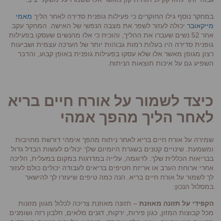
במחקר נוסף גילו החוקרים כי פעילות גופנית סדירה לאחר הליך
מאמי
מייקאובר
יכולה לעזור לשפר את מצבה הנפשי של האישה. המחקר עקב
אחר 52 נשים שעברו את ההליך, והוכיח כי אלו מהנשים שעסקו בפעילות
גופנית סדירה היו בעלות רמות גבוהות יותר של הערכה עצמית ושביעות
רצון מגופן מאשר אלו שלא עסקו בפעילות גופנית באופן קבוע, והדבר
השפיע גם על איכות תוצאות הניתוח.
כיצד לשמור על אורח חיים בריא
לאחר הליך מהפך אמהי
שמירה על אורח חיים בריא לאחר ניתוח מהפך אימהי דורשת מחויבות
ומשמעת. שינויים קטנים בשגרת היומיום שלך יכולים לעשות הבדל גדול
בבריאות הכללית שלך. לדוגמה, עלייה במדרגות במקום במעלית, הליכה
אחרי ארוחת הערב או אריזת חטיפים בריאים לעבודה יכולים כולם לעזור
לך לשמור על אורח חיים בריא. הנה כמה טיפים שיעזרו לך להישאר
במסלול הנכון:
הקפידי על תזונה מאוזנת
– תזונה מאוזנת צריכה לכלול מגוון מזונות
מכל קבוצות המזון, כגון פירות, ירקות, דגנים מלאים, חלבון רזה ושומנים