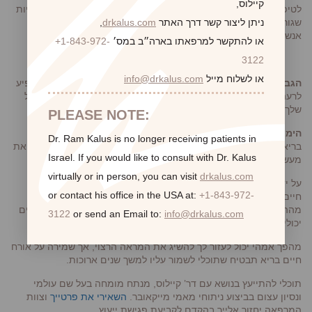
קיילוס,
לטיפולים מפחיתי מתח אצל אנשי מקצוע מתאימים. פני זמן לפעילויות
שגורמות לך להרגיש טוב, כמו קריאה, אמבטיה מרגיעה או בילוי עם
ניתן ליצור קשר דרך האתר
drkalus.com
,
אנשים אהובים.
או להתקשר למרפאתו בארה״ב במס׳
+1-843-972-
3122
או לשלוח מייל
info@drkalus.com
הגבילי צריכת אלכוהול
– אלכוהול יכול להיות עשיר בקלוריות ולהשפיע
לרעה על השינה ועל רמות האנרגיה שלך. הגבילי את צריכת האלכוהול
שלך למשקה אחד ביום או פחות.
PLEASE NOTE:
הימנעי מעישון
– לעישון יכולות להיות השפעות שליליות רבות על
Dr. Ram Kalus is no longer receiving patients in
בריאותך, כולל הגברת הסיכון לסרטן, מחלות לב ומחלות נשימה. אם את
Israel.
If you would like to consult with Dr. Kalus
מעשנת ומתקשה להיגמל, פני לעזרה מקצועית מתאימה.
virtually or in person,
you can visit
drkalus.com
על ידי שילוב טיפים אלה בשגרת היומיום שלך תוכלי לשמור על אורח
or contact his office in the USA at:
+1-843-972-
חיים בריא לאחר ניתוח מהפך אמהי ולהבטיח שתפיקי את המרב
מההליך. זכרי שטיפול בגוף הוא מחוייבות לכל החיים, וששינויים קטנים
3122
or send an Email to:
info@drkalus.com
יכולים להצטבר לתוצאות משמעותיות לאורך זמן.
מהפך אמהי יכול לעזור לך להשיג את המראה הרצוי, אך שמירה על אורח
חיים בריא תבטיח שתוכלי לשמור עליו למשך שנים ארוכות.
תוכלי להתייעץ בנושא עם דר’ קיילוס, מנתח מומחה בעל שם עולמי
ונסיון עצום בביצוע ניתוחי מאמי מייקאובר.
השאירי את פרטייך
וצוות
המרפאה יחזור אלייך בהקדם לקביעת פגישת ייעוץ.