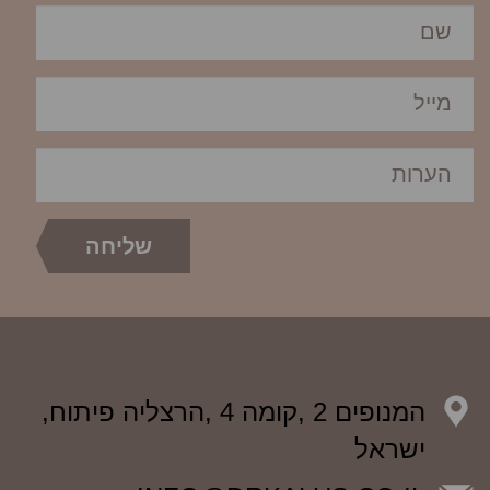
המנופים 2 ,קומה 4 ,הרצליה פיתוח,
ישראל