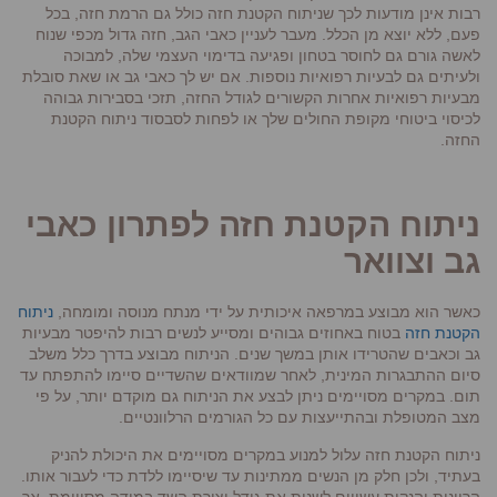
רבות אינן מודעות לכך שניתוח הקטנת חזה כולל גם הרמת חזה, בכל
פעם, ללא יוצא מן הכלל. מעבר לעניין כאבי הגב, חזה גדול מכפי שנוח
לאשה גורם גם לחוסר בטחון ופגיעה בדימוי העצמי שלה, למבוכה
ולעיתים גם לבעיות רפואיות נוספות. אם יש לך כאבי גב או שאת סובלת
מבעיות רפואיות אחרות הקשורים לגודל החזה, תזכי בסבירות גבוהה
לכיסוי ביטוחי מקופת החולים שלך או לפחות לסבסוד ניתוח הקטנת
החזה.
ניתוח הקטנת חזה לפתרון כאבי
גב וצוואר
כאשר הוא מבוצע במרפאה איכותית על ידי מנתח מנוסה ומומחה,
ניתוח
הקטנת חזה
בטוח באחוזים גבוהים ומסייע לנשים רבות להיפטר מבעיות
גב וכאבים שהטרידו אותן במשך שנים. הניתוח מבוצע בדרך כלל משלב
סיום ההתבגרות המינית, לאחר שמוודאים שהשדיים סיימו להתפתח עד
תום. במקרים מסויימים ניתן לבצע את הניתוח גם מוקדם יותר, על פי
מצב המטופלת ובהתייעצות עם כל הגורמים הרלוונטיים.
ניתוח הקטנת חזה עלול למנוע במקרים מסויימים את היכולת להניק
בעתיד, ולכן חלק מן הנשים ממתינות עד שיסיימו ללדת כדי לעבור אותו.
הריונות והנקות עשויים לשנות את גודל וצורת השד במידה מסויימת. אך