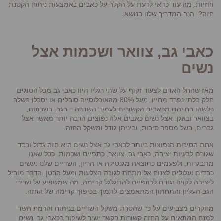
וחזיות. מה עוד כדאי לדעת על הקלה על כאבים באמצעות ניתוח הקטנת
חזה? הנה המדריך שלנו בנושא:
כאבי גב, צוואר ושכמות אצל
נשים
מאז שהחל האדם לצעוד זקוף על שתי רגליו היוו כאבי גב מכל הסוגים
חלק בלתי נפרד מחייו. מעל 80% מהאוכלוסייה סובלים או יסבלו בשלב
כלשהו בחייהם מכאבים הקשורים לעמוד השדרה – בגב, בשכמות,
בצוואר ובאגן. אצל נשים כאבים אלה נפוצים הרבה יותר מאשר אצל
גברים, בשל מספר סיבות, וביניהן גודל ומשקל החזה.
אחת הסיבות הנפוצות ביותר לכאבי גב אצל נשים היא חזה גדול וכבד
שגורם לבעיות יציבה, כאבי גב, צוואר, כתפיים ושכמות. ככל שאנו
מתבגרות, ולפעמים כתוצאה מגנטיקה או הריון, השדיים שלנו נעשים
כבדים ועלולים לצנוח אל מתחת לגובה הצלעות ומעל הבטן. הדבר מוביל
ליציבה לקויה וגורם לכתפיים להתגלגל קדימה, מה שמשפיע על שרירי
הגב העליון והתחתון המתאמצים לתמוך בכיפוף קדימה של החזה.
מחקרים מצביעים על כך שהסרת משקל השדיים בניתוח והרמת השד
למנח המתאים על החזה קשורות בקשר ישיר לשיפור בכאבי גב. נשים