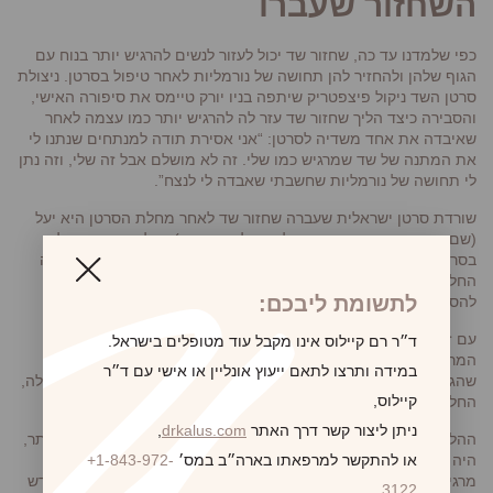
השחזור שעברו
כפי שלמדנו עד כה, שחזור שד יכול לעזור לנשים להרגיש יותר בנוח עם
הגוף שלהן ולהחזיר להן תחושה של נורמליות לאחר טיפול בסרטן. ניצולת
סרטן השד ניקול פיצפטריק שיתפה בניו יורק טיימס את סיפורה האישי,
והסבירה כיצד הליך שחזור שד עזר לה להרגיש יותר כמו עצמה לאחר
שאיבדה את אחד משדיה לסרטן: “אני אסירת תודה למנתחים שנתנו לי
את המתנה של שד שמרגיש כמו שלי. זה לא מושלם אבל זה שלי, וזה נתן
לי תחושה של נורמליות שחשבתי שאבדה לי לנצח”.
שורדת סרטן ישראלית שעברה שחזור שד לאחר מחלת הסרטן היא יעל
(שם משפחה שמור עמנו כדי להגן על פרטיותה). יעל אובחנה כחולה
בסרטן השד בגיל 40, ועברה כריתת שד להסרת השד הפגוע. בתחילה
החליטה נגד שחזור שד, מתוך תחושה שאין צורך בכך ושהיא יכולה
לתשומת ליבכם:
להסתדר בלעדיו.
עם זאת, ככל שחלף הזמן, החלה יעל לחוש יותר ויותר לא בנוח עם
ד״ר רם קיילוס אינו מקבל עוד מטופלים בישראל.
המראה שלה. היא נאבקה למצוא בגדים שנראים עליה טוב והרגישה
במידה ותרצו לתאם ייעוץ אונליין או אישי עם ד״ר
שהגוף שלה יצא מאיזון. לאחר מחשבה רבה והתייעצות עם הרופא שלה,
קיילוס,
החליטה יעל לעבור שחזור שד.
ניתן ליצור קשר דרך האתר
drkalus.com
,
ההליך הצליח, ויעל שמחה מאד על התוצאות. היא הרגישה בטוחה יותר,
או להתקשר למרפאתו בארה״ב במס׳
+1-843-972-
היה לה נוח יותר בחיי היומיום ובתפקוד נורמלי והיא דיווחה שהיא
מרגישה ש”חזרה לעצמה”. היא יכלה ללבוש את הבגדים שרצתה ולחדש
3122