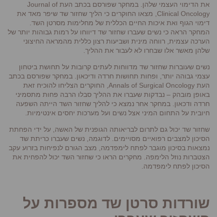
את הדימוי העצמי שלהן. במחקר שפורסם בכתב העת Journal of
Clinical Oncology, מצאו החוקרים כי הליך שחזור שד שיפר מאד את
דימוי הגוף ואת איכות החיים הכללית של מחלימות מסרטן השד.
המחקר הראה כי נשים שעברו שחזור שד דיווחו על רמות גבוהות יותר של
הערכה עצמית, רווחה מינית ושביעות רצון כללית מהמראה החיצוני
שלהן מאשר אלו שבחרו לא לעבור את ההליך.
נשים שעוברות שחזור שד מדווחות לעתים קרובות על תחושת ביטחון
עצמי גבוהה יותר, ופחות תחושות חרדה ודיכאון. במחקר שפורסם בכתב
העת Annals of Surgical Oncology, החוקרים הצליחו להוכיח זאת
באופן מובהק – נבדקות שעברו את ההליך סבלו הרבה פחות מתסמיני
חרדה ודכאון. במחקר אחר נמצא כי להליך שחזור השד הייתה השפעה
חיובית על התחום המיני אצל נשים ועל מערכות יחסים אינטימיות.
שחזור שד יכול גם לתרום לבריאותה הגופנית של האשה, על ידי הפחתת
הסיכון למצבים רפואיים מסויימים. לדוגמה, נשים שעברו כריתת שד
נמצאות בסיכון מוגבר לפתח לימפדמה, מצב הגורם לנפיחות בזרוע עקב
הצטברות נוזל הלימפה. מחקרים הראו כי שחזור השד יכול להפחית את
הסיכון לפתח לימפדמה.
שורדות סרטן שד מספרות על