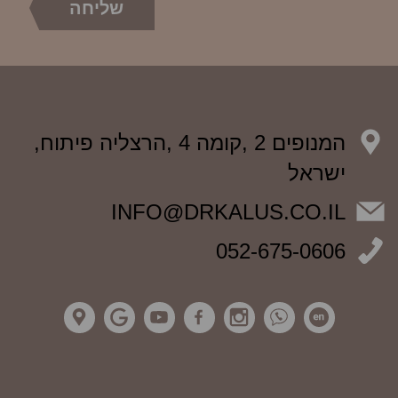
המנופים 2 ,קומה 4 ,הרצליה פיתוח,
ישראל
INFO@DRKALUS.CO.IL
052-675-0606