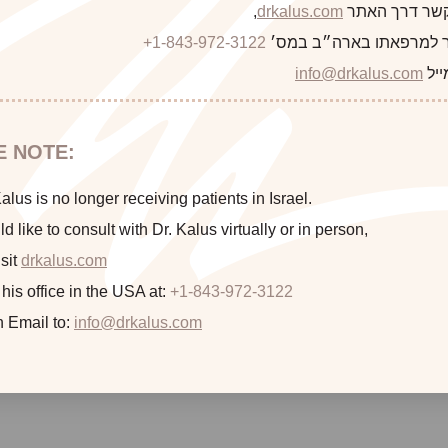
 קשר דרך האתר
drkalus.com
,
 למרפאתו בארה״ב במס׳
+1-843-972-3122
ייל
info@drkalus.com
כתבה קודמת
E NOTE:
lus is no longer receiving patients in Israel.
ld like to consult with Dr. Kalus virtually or in person,
sit
drkalus.com
 his office in the USA at:
+1-843-972-3122
n Email to:
info@drkalus.com