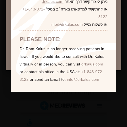
ניתן ליצור קשר דרך האתר
drkalus.com
,
או להתקשר למרפאתו בארה״ב במס׳
+1-843-972-
התראה
3122
או לשלוח מייל
info@drkalus.com
הינכם מועברים לעמוד הכולל תמונות חושפניות
האם גילך מעל 18?
PLEASE NOTE:
Dr. Ram Kalus is no longer receiving patients in
המשך >
Israel.
If you would like to consult with Dr. Kalus
virtually or in person,
you can visit
drkalus.com
or contact his office in the USA at:
+1-843-972-
3122
or send an Email to:
info@drkalus.com
לקוחות ממליצות: