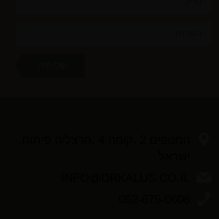
המנופים 2 ,קומה 4 ,הרצליה פיתוח,
ישראל
INFO@DRKALUS.CO.IL
052-675-0606