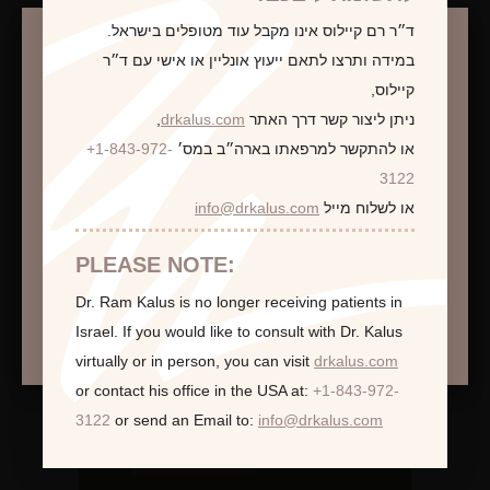
ד״ר רם קיילוס אינו מקבל עוד מטופלים בישראל.
לקביעת פגישת ייעוץ
במידה ותרצו לתאם ייעוץ אונליין או אישי עם ד״ר
קיילוס,
ניתן ליצור קשר דרך האתר
drkalus.com
,
או להתקשר למרפאתו בארה״ב במס׳
+1-843-972-
התראה
3122
או לשלוח מייל
info@drkalus.com
הינכם מועברים לעמוד הכולל תמונות חושפניות
האם גילך מעל 18?
PLEASE NOTE:
Dr. Ram Kalus is no longer receiving patients in
המשך >
Israel.
If you would like to consult with Dr. Kalus
virtually or in person,
you can visit
drkalus.com
or contact his office in the USA at:
+1-843-972-
3122
or send an Email to:
info@drkalus.com