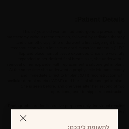
Patient Details:
This 57 year old woman had undergone a previous right
mastectomy without reconstruction, followed by radiation therapy
and chemotherapy. She underwent a first stage right breast
reconstruction with a latissimus dorsi musculocutaneous (“LD”)
flap and placement of tissue expander. Once she was fully
expanded to her desired final breast size, she underwent a
removal of her expander with replacement a silicone gel implant.
At the same time she underwent a prophylactic left mastectomy
and immediate Direct to Implant (DTI) reconstruction with
acellular dermal matrix (“ADM”) and her final silicone gel implant.
She is seen before, and one year after her second of two
operations, prior to nipple reconstruction.
*Photographs are for illustrative purposes only. Individual results
may vary.
לתשומת ליבכם: