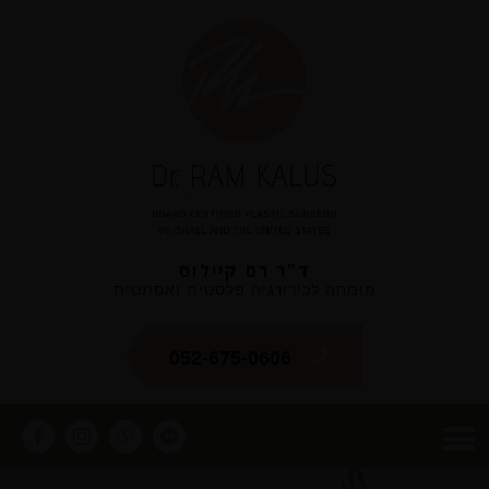
ד"ר רם קיילוס
מומחה לכירורגיה פלסטית ואסתטית
052-675-0606