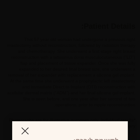
Patient Details:
This 57 year old woman had undergone a previous right
mastectomy without reconstruction, followed by radiation therapy
and chemotherapy. She underwent a first stage right breast
reconstruction with a latissimus dorsi musculocutaneous (“LD”)
flap and placement of tissue expander. Once she was fully
expanded to her desired final breast size, she underwent a
removal of her expander with replacement a silicone gel implant.
At the same time she underwent a prophylactic left mastectomy
and immediate Direct to Implant (DTI) reconstruction with
acellular dermal matrix (“ADM”) and her final silicone gel implant.
She is seen before, and one year after her second of two
operations, prior to nipple reconstruction.
*Photographs are for illustrative purposes only. Individual results
may vary.