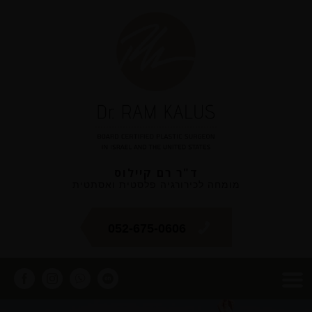
ד"ר רם קיילוס
מומחה לכירורגיה פלסטית ואסתטית
052-675-0606