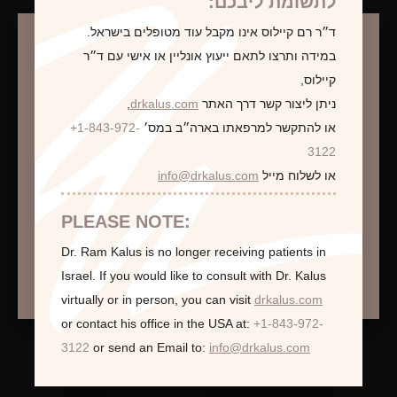
לתשומת ליבכם:
ד״ר רם קיילוס אינו מקבל עוד מטופלים בישראל.
לקביעת פגישת ייעוץ
במידה ותרצו לתאם ייעוץ אונליין או אישי עם ד״ר
קיילוס,
ניתן ליצור קשר דרך האתר
drkalus.com
,
או להתקשר למרפאתו בארה״ב במס׳
+1-843-972-
התראה
3122
או לשלוח מייל
info@drkalus.com
הינכם מועברים לעמוד הכולל תמונות חושפניות
האם גילך מעל 18?
PLEASE NOTE:
Dr. Ram Kalus is no longer receiving patients in
המשך >
Israel.
If you would like to consult with Dr. Kalus
virtually or in person,
you can visit
drkalus.com
or contact his office in the USA at:
+1-843-972-
3122
or send an Email to:
info@drkalus.com