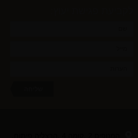
לקביעת פגישת יעוץ:
המנופים 2 ,קומה 4 ,הרצליה פיתוח,