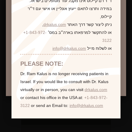
ד״ר רם קיילוס אינו מקבל עוד מטופלים בישראל.
במידה ותרצו לתאם ייעוץ אונליין או אישי עם ד״ר
קיילוס,
ניתן ליצור קשר דרך האתר
drkalus.com
,
או להתקשר למרפאתו בארה״ב במס׳
+1-843-972-
התראה
3122
או לשלוח מייל
info@drkalus.com
הינכם מועברים לעמוד הכולל תמונות חושפניות
האם גילך מעל 18?
PLEASE NOTE:
Dr. Ram Kalus is no longer receiving patients in
המשך >
Israel.
If you would like to consult with Dr. Kalus
virtually or in person,
you can visit
drkalus.com
or contact his office in the USA at:
+1-843-972-
3122
or send an Email to:
info@drkalus.com