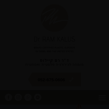
ד"ר רם קיילוס
מומחה לכירורגיה פלסטית ואסתטית
052-675-0606