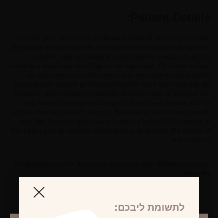
Patient Details:
This 50 year old woman underwent bilateral mastectomies and
immediate breast reconstructions with saline implants by another
surgeon. She had several complications revision surgeries
including a latissimus dorsi flap on her right side. Dr. Kalus revised
her reconstructions with removal of her existing round saline
implants with silicone gel shaped Natrelle Style 410 cohesive gel
implants, and insertion of acellular dermal matrix to improve her
soft tissue coverage and support. She is seen before and six
months after her revision surgery. Because of her thin nature with
very little body fat, plans were made for futureADM insertion in
her upper pole to improve the contour and obscure the border of
her implants.
*Photographs are for illustrative purposes only. Individual results
may vary.
לתשומת ליבכם: