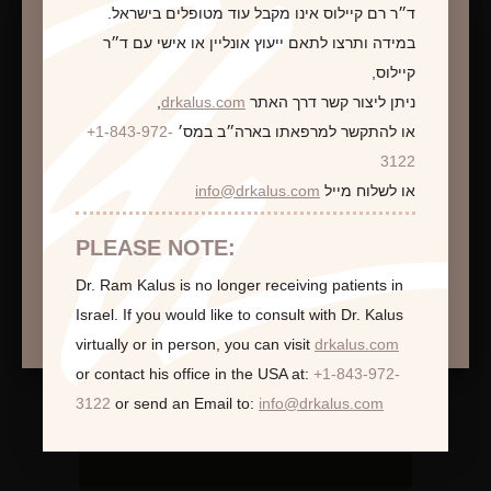
לקביעת פגישת ייעוץ
ד״ר רם קיילוס אינו מקבל עוד מטופלים בישראל.
במידה ותרצו לתאם ייעוץ אונליין או אישי עם ד״ר
קיילוס,
ניתן ליצור קשר דרך האתר
drkalus.com
,
או להתקשר למרפאתו בארה״ב במס׳
+1-843-972-
התראה
3122
או לשלוח מייל
info@drkalus.com
הינכם מועברים לעמוד הכולל תמונות חושפניות
האם גילך מעל 18?
PLEASE NOTE:
Dr. Ram Kalus is no longer receiving patients in
המשך >
Israel.
If you would like to consult with Dr. Kalus
virtually or in person,
you can visit
drkalus.com
or contact his office in the USA at:
+1-843-972-
3122
or send an Email to:
info@drkalus.com