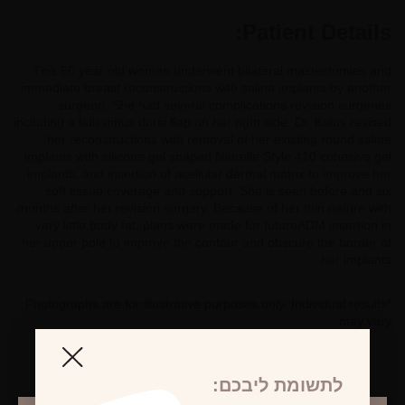
Patient Details:
This 50 year old woman underwent bilateral mastectomies and
immediate breast reconstructions with saline implants by another
surgeon. She had several complications revision surgeries
including a latissimus dorsi flap on her right side. Dr. Kalus revised
her reconstructions with removal of her existing round saline
implants with silicone gel shaped Natrelle Style 410 cohesive gel
implants, and insertion of acellular dermal matrix to improve her
soft tissue coverage and support. She is seen before and six
months after her revision surgery. Because of her thin nature with
very little body fat, plans were made for futureADM insertion in
her upper pole to improve the contour and obscure the border of
her implants.
*Photographs are for illustrative purposes only. Individual results
may vary.
לתשומת ליבכם: