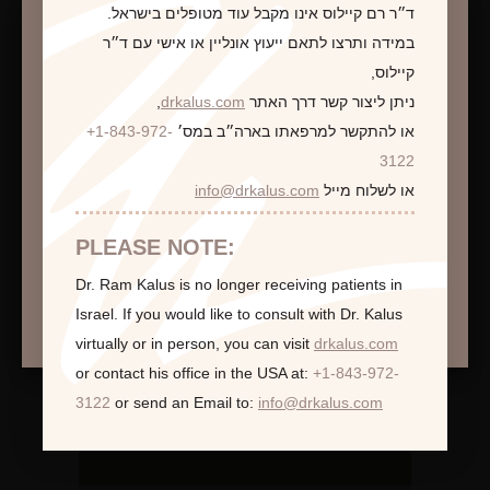
לקביעת פגישת ייעוץ
ד״ר רם קיילוס אינו מקבל עוד מטופלים בישראל.
במידה ותרצו לתאם ייעוץ אונליין או אישי עם ד״ר
קיילוס,
ניתן ליצור קשר דרך האתר
drkalus.com
,
או להתקשר למרפאתו בארה״ב במס׳
+1-843-972-
התראה
3122
או לשלוח מייל
info@drkalus.com
הינכם מועברים לעמוד הכולל תמונות חושפניות
האם גילך מעל 18?
PLEASE NOTE:
Dr. Ram Kalus is no longer receiving patients in
המשך >
Israel.
If you would like to consult with Dr. Kalus
virtually or in person,
you can visit
drkalus.com
or contact his office in the USA at:
+1-843-972-
3122
or send an Email to:
info@drkalus.com