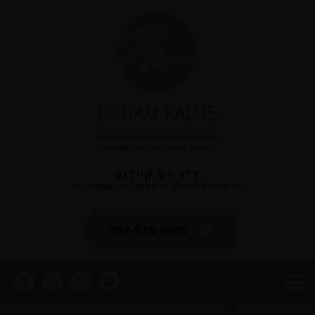
ד"ר רם קיילוס
מומחה לכירורגיה פלסטית ואסתטית
052-675-0606