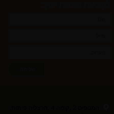
לקביעת פגישת יעוץ:
המנופים 2 ,קומה 4 ,הרצליה פיתוח,