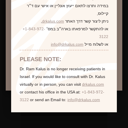
במידה ותרצו לתאם ייעוץ אונליין או אישי עם ד״ר
קיילוס,
ניתן ליצור קשר דרך האתר
drkalus.com
,
או להתקשר למרפאתו בארה״ב במס׳
+1-843-972-
התראה
3122
או לשלוח מייל
info@drkalus.com
הינכם מועברים לעמוד הכולל תמונות חושפניות
האם גילך מעל 18?
PLEASE NOTE:
Dr. Ram Kalus is no longer receiving patients in
המשך >
Israel.
If you would like to consult with Dr. Kalus
virtually or in person,
you can visit
drkalus.com
or contact his office in the USA at:
+1-843-972-
3122
or send an Email to:
info@drkalus.com