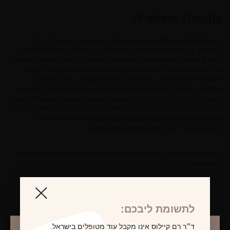
Patient Details:
This 51 year old woman had previous bilateral prophylactic
mastectomies and tissue expander reconstructions by another
plastic surgeon for a genetic mutation predisposing her to a high
risk of future development of breast cancer Unfortunately her
surgery was complicated by infection and required implant
removal. She is seen as she first presented to Dr. Kalus, and two
years following repeat tissue expander reconstruction of her right
breast, and revision reconstruction of her left breast by Dr. Kalus.
She declined having a right nipple reconstruction and was
extremely pleased with her improvement.
*Photographs are for illustrative purposes only. Individual results
may vary.
לתשומת ליבכם:
לקביעת פגישת ייעוץ
ד״ר רם קיילוס אינו מקבל עוד מטופלים בישראל.