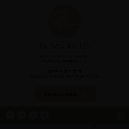
ד"ר רם קיילוס
מומחה לכירורגיה פלסטית ואסתטית
052-675-0606