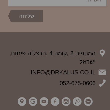
המנופים 2 ,קומה 4 ,הרצליה פיתוח,
ישראל
INFO@DRKALUS.CO.IL
052-675-0606