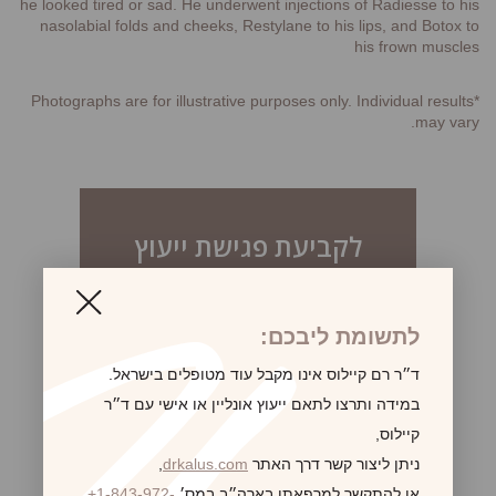
he looked tired or sad. He underwent injections of Radiesse to his
nasolabial folds and cheeks, Restylane to his lips, and Botox to
his frown muscles
*Photographs are for illustrative purposes only. Individual results
may vary.
לקביעת פגישת ייעוץ
לתשומת ליבכם:
ד״ר רם קיילוס אינו מקבל עוד מטופלים בישראל.
במידה ותרצו לתאם ייעוץ אונליין או אישי עם ד״ר
קיילוס,
ניתן ליצור קשר דרך האתר
drkalus.com
,
או להתקשר למרפאתו בארה״ב במס׳
+1-843-972-