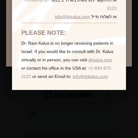
או להתקשר למרפאתו בארה״ב במס׳
+1-843-972-
התראה
3122
או לשלוח מייל
info@drkalus.com
הינכם מועברים לעמוד הכולל תמונות חושפניות
האם גילך מעל 18?
PLEASE NOTE:
Dr. Ram Kalus is no longer receiving patients in
המשך >
Israel.
If you would like to consult with Dr. Kalus
virtually or in person,
you can visit
drkalus.com
or contact his office in the USA at:
+1-843-972-
לקוחות ממליצות:
3122
or send an Email to:
info@drkalus.com