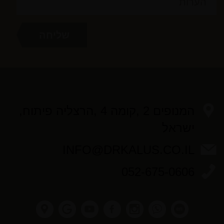
המנופים 2 ,קומה 4 ,הרצליה פיתוח,
ישראל
INFO@DRKALUS.CO.IL
052-675-0606