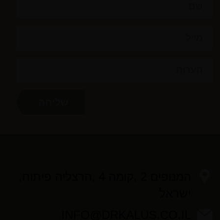
המנופים 2 ,קומה 4 ,הרצליה פיתוח,
ישראל
INFO@DRKALUS.CO.IL