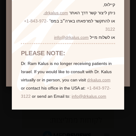
קיילוס,
ניתן ליצור קשר דרך האתר
drkalus.com
,
או להתקשר למרפאתו בארה״ב במס׳
+1-843-972-
התראה
3122
או לשלוח מייל
info@drkalus.com
הינכם מועברים לעמוד הכולל תמונות חושפניות
האם גילך מעל 18?
PLEASE NOTE:
Dr. Ram Kalus is no longer receiving patients in
המשך >
Israel.
If you would like to consult with Dr. Kalus
virtually or in person,
you can visit
drkalus.com
or contact his office in the USA at:
+1-843-972-
3122
or send an Email to:
info@drkalus.com
לקוחות ממליצות: