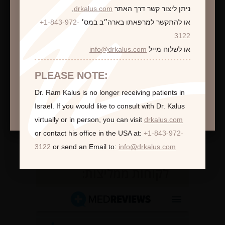
ניתן ליצור קשר דרך האתר
drkalus.com
,
או להתקשר למרפאתו בארה״ב במס׳
+1-843-972-
התראה
3122
או לשלוח מייל
info@drkalus.com
הינכם מועברים לעמוד הכולל תמונות חושפניות
האם גילך מעל 18?
PLEASE NOTE:
Dr. Ram Kalus is no longer receiving patients in
המשך >
Israel.
If you would like to consult with Dr. Kalus
virtually or in person,
you can visit
drkalus.com
or contact his office in the USA at:
+1-843-972-
3122
or send an Email to:
info@drkalus.com
לקוחות ממליצות: