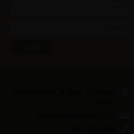
המנופים 2 ,קומה 4 ,הרצליה פיתוח,
ישראל
INFO@DRKALUS.CO.IL
052-675-0606