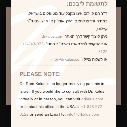
לתשומת ליבכם:
ד״ר רם קיילוס אינו מקבל עוד מטופלים בישראל.
במידה ותרצו לתאם ייעוץ אונליין או אישי עם ד״ר
לקביעת פגישת ייעוץ
קיילוס,
ניתן ליצור קשר דרך האתר
drkalus.com
,
או להתקשר למרפאתו בארה״ב במס׳
+1-843-972-
התראה
3122
או לשלוח מייל
info@drkalus.com
הינכם מועברים לעמוד הכולל תמונות חושפניות
האם גילך מעל 18?
PLEASE NOTE:
Dr. Ram Kalus is no longer receiving patients in
המשך >
Israel.
If you would like to consult with Dr. Kalus
virtually or in person,
you can visit
drkalus.com
or contact his office in the USA at:
+1-843-972-
3122
or send an Email to:
info@drkalus.com