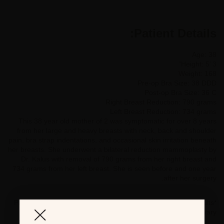
Patient Details:
Age: 38
Height: 5’ 3”
Weight: 168
Pre-op Bra Size: 38 DDD
Post-op Bra Size: 36 C
Right Breast Reduction: 790 grams
Left Breast Reduction: 734 grams
This 38 year old mother of 2 was symptomatic for over 8 years
from her large and heavy breasts with neck, back and shoulder
pain, bra strap indentations, and occasional skin irritation beneath
her breasts. She underwent a bilateral reduction mammoplasty by
Dr. Kalus with removal of 790 grams from her right breast and
734 grams from her left breast. She is seen before and one year
after her surgery.
*Photographs are for illustrative purposes only. Individual results
may vary.