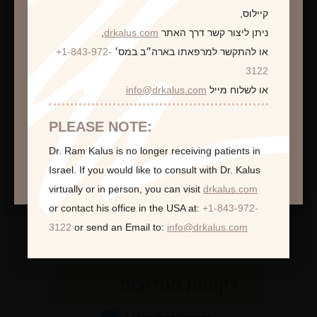
קיילוס,
ניתן ליצור קשר דרך האתר
drkalus.com
,
או להתקשר למרפאתו בארה״ב במס׳
+1-843-972-
התראה
3122
או לשלוח מייל
info@drkalus.com
הינכם מועברים לעמוד הכולל תמונות חושפניות
האם גילך מעל 18?
PLEASE NOTE:
Dr. Ram Kalus is no longer receiving patients in
המשך >
Israel.
If you would like to consult with Dr. Kalus
virtually or in person,
you can visit
drkalus.com
or contact his office in the USA at:
+1-843-972-
3122
or send an Email to:
info@drkalus.com
לקוחות ממליצות: