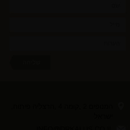
המנופים 2 ,קומה 4 ,הרצליה פיתוח,
ישראל
INFO@DRKALUS.CO.IL