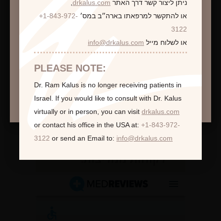
ניתן ליצור קשר דרך האתר
drkalus.com
,
או להתקשר למרפאתו בארה״ב במס׳
+1-843-972-
התראה
3122
או לשלוח מייל
info@drkalus.com
הינכם מועברים לעמוד הכולל תמונות חושפניות
האם גילך מעל 18?
PLEASE NOTE:
Dr. Ram Kalus is no longer receiving patients in
המשך >
Israel.
If you would like to consult with Dr. Kalus
virtually or in person,
you can visit
drkalus.com
or contact his office in the USA at:
+1-843-972-
3122
or send an Email to:
info@drkalus.com
לקוחות ממליצות: