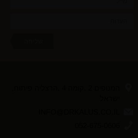
המנופים 2 ,קומה 4 ,הרצליה פיתוח,
ישראל
INFO@DRKALUS.CO.IL
052-675-0606