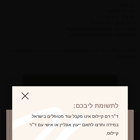
Age: 21
Height: 5ft. 2in.
Weight: 134 lbs.
Pre-Op Bra Size: 34-D
Right Breast Reduction: 364 grams
Left Breast Reduction: 422 grams
*Photographs are for illustrative purposes only. Individual results
may vary.
לקביעת פגישת ייעוץ
לתשומת ליבכם:
ד״ר רם קיילוס אינו מקבל עוד מטופלים בישראל.
במידה ותרצו לתאם ייעוץ אונליין או אישי עם ד״ר
קיילוס,