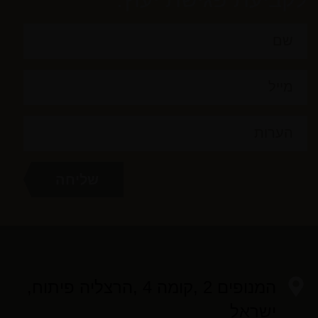
המנופים 2 ,קומה 4 ,הרצליה פיתוח,
ישראל