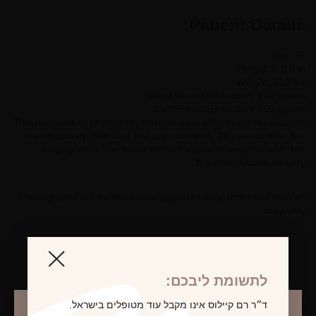
Patient Details:
Age: 37
Height: 5 ft 8 in.
Weight: 212 lbs.
Right Breast Reduction: 914 grams
Left Breast Reduction: 760 grams
This patient is seen prior to, and one year after bilateral reduction
mammaplasty. She also lost approximately 20 pounds after her
surgery since she found it much easier to exercise after her
breast reduction surgery.
*Photographs are for illustrative purposes only. Individual results
may vary.
לתשומת ליבכם:
לקביעת פגישת ייעוץ
ד״ר רם קיילוס אינו מקבל עוד מטופלים בישראל.