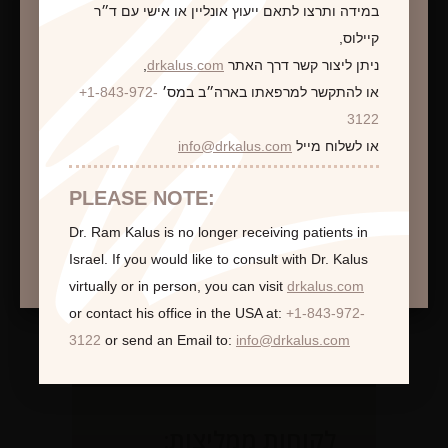
במידה ותרצו לתאם ייעוץ אונליין או אישי עם ד״ר
קיילוס,
ניתן ליצור קשר דרך האתר
drkalus.com
,
או להתקשר למרפאתו בארה״ב במס׳
+1-843-972-
התראה
3122
או לשלוח מייל
info@drkalus.com
הינכם מועברים לעמוד הכולל תמונות חושפניות
האם גילך מעל 18?
PLEASE NOTE:
Dr. Ram Kalus is no longer receiving patients in
המשך >
Israel.
If you would like to consult with Dr. Kalus
virtually or in person,
you can visit
drkalus.com
or contact his office in the USA at:
+1-843-972-
3122
or send an Email to:
info@drkalus.com
לקוחות ממליצות: