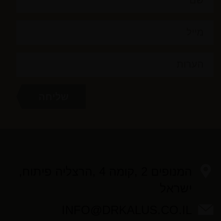
המנופים 2 ,קומה 4 ,הרצליה פיתוח,
ישראל
INFO@DRKALUS.CO.IL