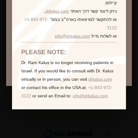
קיילוס,
ניתן ליצור קשר דרך האתר
drkalus.com
,
או להתקשר למרפאתו בארה״ב במס׳
+1-843-972-
התראה
3122
או לשלוח מייל
info@drkalus.com
הינכם מועברים לעמוד הכולל תמונות חושפניות
האם גילך מעל 18?
PLEASE NOTE:
Dr. Ram Kalus is no longer receiving patients in
המשך >
Israel.
If you would like to consult with Dr. Kalus
virtually or in person,
you can visit
drkalus.com
or contact his office in the USA at:
+1-843-972-
3122
or send an Email to:
info@drkalus.com
לקוחות ממליצות: