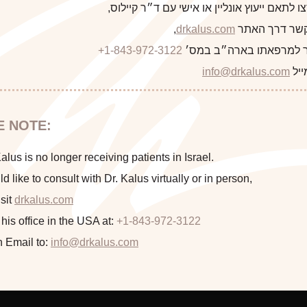
 לתאם ייעוץ אונליין או אישי עם ד״ר קיילוס,
 קשר דרך האתר
drkalus.com
,
 למרפאתו בארה״ב במס׳
+1-843-972-3122
התראה
ייל
info@drkalus.com
הינכם מועברים לעמוד הכולל תמונות
E NOTE:
חושפניות האם גילך מעל 18?
lus is no longer receiving patients in Israel.
Implant Type: Smoo
ld like to consult with Dr. Kalus virtually or in person,
sit
drkalus.com
המשך >
 his office in the USA at:
+1-843-972-3122
n Email to:
info@drkalus.com
This woman nursed all three of her children and through d
simultaneous lipoabdominoplasty, bilateral mastopexy (