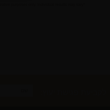
*Photographs are for illustrative purposes only. Individual results may vary.
לקביעת פגישת יעוץ: