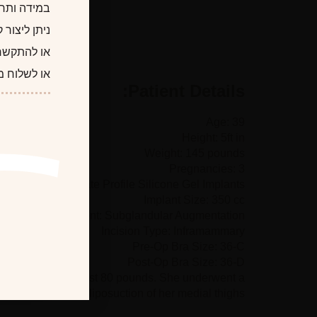
במידה ותרצו
ניתן ליצור
או להתקשר
או לשלוח מ
Patient Details:
Age: 39
Height: 5ft in
Weight: 145 pounds
Pregnancies: 3
th Round Moderate Profile Silicone Gel Implants
Implant Size: 350 cc
Placement: Subglandular Augmentation
Incision Type: Inframammary
Pre-Op Bra Size: 36-C
Post-Op Bra Size: 36-D
iet and exercise lost 80 pounds. She underwent a
breast lift), and liposuction of her medial thighs.