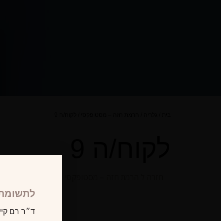
בית
/
גלריה
/
הרמת חזה – מסטופקסי
/
לקוח/ה 9
לקוח/ה 9
חזרה ל הרמת חזה – מסטופקסי
לתשומת 
ד״ר רם קיי