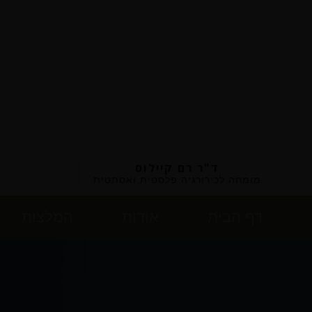
ד"ר רם קיילוס
מומחה לכירורגיה פלסטית ואסתטית
דף הבית
אודות
המלצות