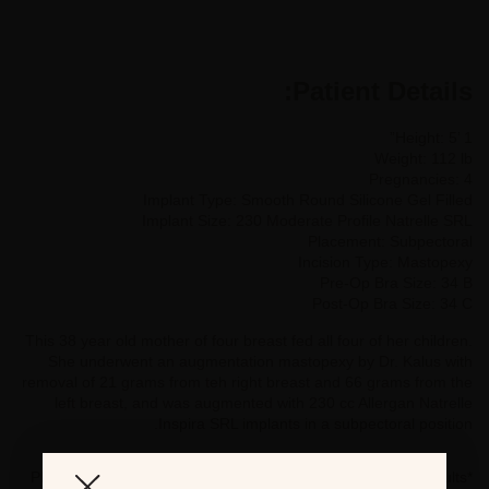
Patient Details:
Height: 5’ 1”
Weight: 112 lb
Pregnancies: 4
Implant Type: Smooth Round Silicone Gel Filled
Implant Size: 230 Moderate Profile Natrelle SRL
Placement: Subpectoral
Incision Type: Mastopexy
Pre-Op Bra Size: 34 B
Post-Op Bra Size: 34 C
This 38 year old mother of four breast fed all four of her children.
She underwent an augmentation mastopexy by Dr. Kalus with
removal of 21 grams from teh right breast and 66 grams from the
left breast, and was augmented with 230 cc Allergan Natrelle
Inspira SRL implants in a subpectoral position.
*Photographs are for illustrative purposes only. Individual results