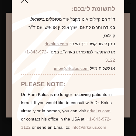
may vary.
לתשומת ליבכם:
ד״ר רם קיילוס אינו מקבל עוד מטופלים בישראל.
במידה ותרצו לתאם ייעוץ אונליין או אישי עם ד״ר
לקביעת פגישת ייעוץ
קיילוס,
ניתן ליצור קשר דרך האתר
drkalus.com
,
או להתקשר למרפאתו בארה״ב במס׳
+1-843-972-
התראה
3122
או לשלוח מייל
info@drkalus.com
הינכם מועברים לעמוד הכולל תמונות חושפניות
האם גילך מעל 18?
PLEASE NOTE:
Dr. Ram Kalus is no longer receiving patients in
המשך >
Israel.
If you would like to consult with Dr. Kalus
virtually or in person,
you can visit
drkalus.com
or contact his office in the USA at:
+1-843-972-
3122
or send an Email to:
info@drkalus.com